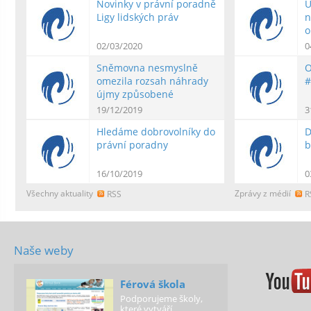
Novinky v právní poradně
Ú
Ligy lidských práv
n
o
02/03/2020
0
Sněmovna nesmyslně
O
omezila rozsah náhrady
#
újmy způsobené
povinným očkováním
19/12/2019
3
Hledáme dobrovolníky do
D
právní poradny
b
16/10/2019
0
Všechny aktuality
Zprávy z médií
RSS
R
Naše weby
Férová škola
Podporujeme školy,
které vytváří