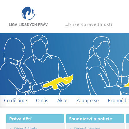
…blíže spravedlnosti
Co děláme
O nás
Akce
Zapojte se
Pro médi
Práva dětí
Soudnictví a policie
Férová škola
Férová justice