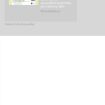
spravedlivé podmínky
pro všechny děti!
ferovaskola.cz
Zobrazit všechny weby
Lidi Ligy
Stránky klubu přátel
Ligy lidských práv plný
individuálních kampaní
a výzev.
lidiligy.cz
Férová justice
Web poskytující
informace o průběhu
soudního řízení a
právech a povinostech
jeho účastníků.
ferovajustice.cz