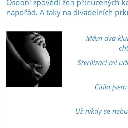
Osobní zpovědi žen přinucených ke 
napořád. A taky na divadelních prk
Mám dva kluk
cht
Sterilizaci mi ud
Cítila jse
Už nikdy se nebud