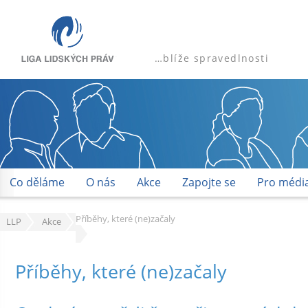
…blíže spravedlnosti
Co děláme
O nás
Akce
Zapojte se
Pro médi
Příběhy, které (ne)začaly
LLP
Akce
Příběhy, které (ne)začaly