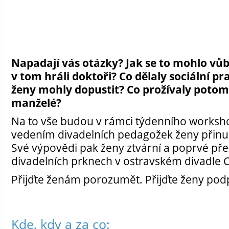
Napadají vás otázky? Jak se to mohlo vůbe
v tom hráli doktoři? Co dělaly sociální pr
ženy mohly dopustit? Co prožívaly potom?
manželé?
Na to vše budou v rámci týdenního works
vedením divadelních pedagožek ženy přinuce
Své výpovědi pak ženy ztvární a poprvé pře
divadelních prknech v ostravském divadle C
Přijďte ženám porozumět.
Přijďte ženy podp
Kde, kdy a za co: