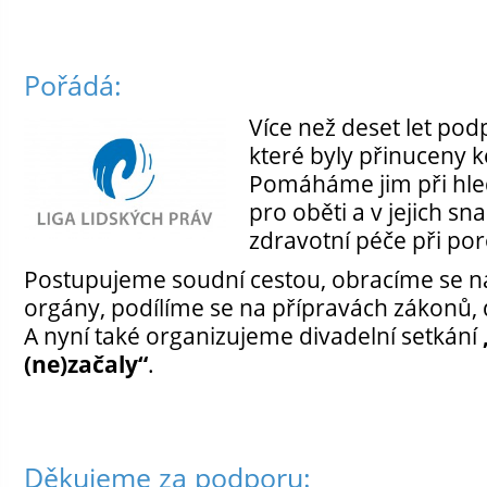
Pořádá:
Více než deset let p
které byly přinuceny ke
Pomáháme jim při hle
pro oběti a v jejich sn
zdravotní péče při po
Postupujeme soudní cestou, obracíme se n
orgány, podílíme se na přípravách zákonů
A nyní také organizujeme divadelní setkání
(ne)začaly“
.
Děkujeme za podporu: