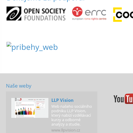
Naše weby
LLP Vision
Web našeho sociálního
podniku LLP Vision,
který nabízí vzdělávací
kurzy a odborné
analýzy a studie.
www.llpvision.cz