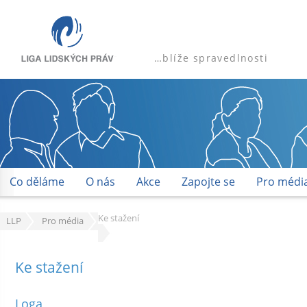
…blíže spravedlnosti
Co děláme
O nás
Akce
Zapojte se
Pro médi
Ke stažení
LLP
Pro média
Ke stažení
Loga