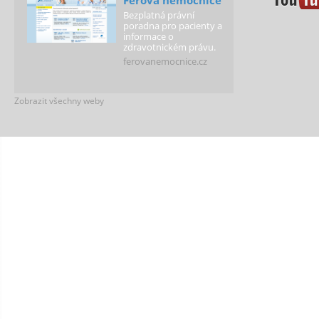
Férová nemocnice
Bezplatná právní
poradna pro pacienty a
informace o
zdravotnickém právu.
ferovanemocnice.cz
Zobrazit všechny weby
Férová škola
Podporujeme školy,
které vytváří
spravedlivé podmínky
pro všechny děti!
ferovaskola.cz
Férová policie
Případy policistů a
strážníků za hranicí
práva a přehled
informací o jejich
pravomocech.