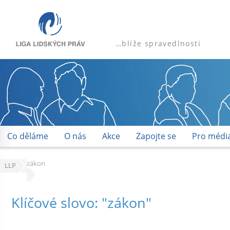
…blíže spravedlnosti
Co děláme
O nás
Akce
Zapojte se
Pro médi
zákon
LLP
Klíčové slovo: "zákon"