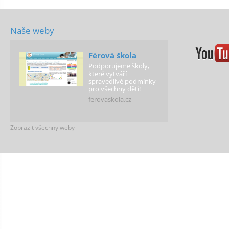
Naše weby
Férová škola
Podporujeme školy,
které vytváří
spravedlivé podmínky
pro všechny děti!
ferovaskola.cz
Zobrazit všechny weby
Férová média
Web je výstupem
Kliniky mediálního
práva, kterou
pořádáme s
Masarykovou
univerzitou v Brně.
ferovamedia.cz