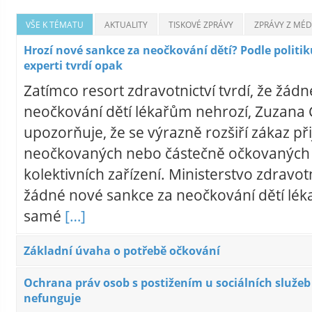
VŠE K TÉMATU
AKTUALITY
TISKOVÉ ZPRÁVY
ZPRÁVY Z MÉDI
Hrozí nové sankce za neočkování dětí? Podle politiků
experti tvrdí opak
Zatímco resort zdravotnictví tvrdí, že žád
neočkování dětí lékařům nehrozí, Zuzana C
upozorňuje, že se výrazně rozšiří zákaz př
neočkovaných nebo částečně očkovaných 
kolektivních zařízení. Ministerstvo zdravotni
žádné nové sankce za neočkování dětí lék
samé
[…]
Základní úvaha o potřebě očkování
Ochrana práv osob s postižením u sociálních služeb
nefunguje