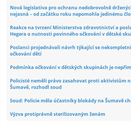
Nová legislativa pro ochranu nedobrovolně drženýc
nejasná – od začátku roku nepomohla jedinému čl
Reakce na tvrzení Ministerstva zdravotnictví a posl
Hegera o nutnosti povinného očkování v dětské sk
Poslanci projednávali návrh týkající se nekompletn
očkování dětí
Podmínka očkování v dětských skupinách je nepři
Policisté neměli právo zasahovat proti aktivistům 
Šumavě, rozhodl soud
Soud: Policie měla účastníky blokády na Šumavě ch
Výzva protiprávně sterilizovaným ženám