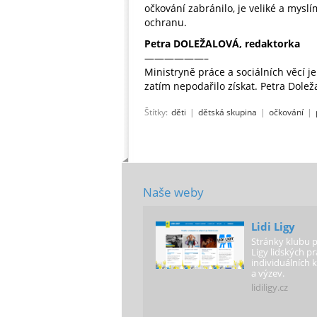
očkování zabránilo, je veliké a mysl
ochranu.
Petra DOLEŽALOVÁ, redaktorka
——————–
Ministryně práce a sociálních věcí je 
zatím nepodařilo získat. Petra Dolež
Štítky:
děti
|
dětská skupina
|
očkování
|
Naše weby
Lidi Ligy
Stránky klubu p
Ligy lidských p
individuálních
a výzev.
lidiligy.cz