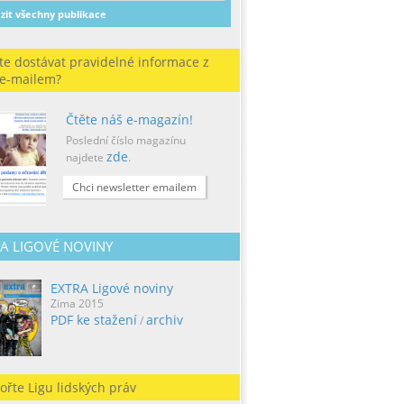
zit všechny publikace
te dostávat pravidelné informace z
 e-mailem?
Čtěte náš e-magazín!
Poslední číslo magazínu
zde
najdete
.
Chci newsletter emailem
A LIGOVÉ NOVINY
EXTRA Ligové noviny
Zima 2015
PDF ke stažení
archiv
/
ořte Ligu lidských práv