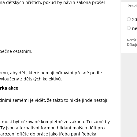
na dětských hřištích, pokud by návrh zákona prošel
Pravi
20
ne
Nebýt 
Děkuj
zpečné ostatním.
tomu, aby děti, které nemají očkování přesně podle
vyloučeny z dětských kolektivů.
rka akce
ními zeměmi je vidět, že takto to nikde jinde nestojí.
ly, musí být očkované kompletně ze zákona. To samé by
 Ty jsou alternativní formou hlídání malých dětí pro
o narození dítěte do práce jako třeba paní Rebeka.