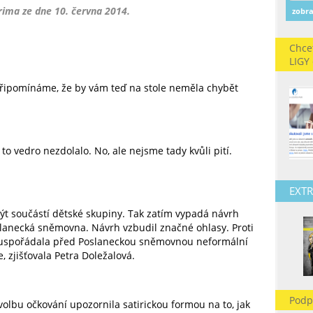
rima ze dne 10. června 2014.
zobra
Chce
LIGY
připomínáme, že by vám teď na stole neměla chybět
to vedro nezdolalo. No, ale nejsme tady kvůli pití.
EXTR
t součástí dětské skupiny. Tak zatím vypadá návrh
slanecká sněmovna. Návrh vzbudil značné ohlasy. Proti
es uspořádala před Poslaneckou sněmovnou neformální
 zjišťovala Petra Doležalová.
Podp
olbu očkování upozornila satirickou formou na to, jak