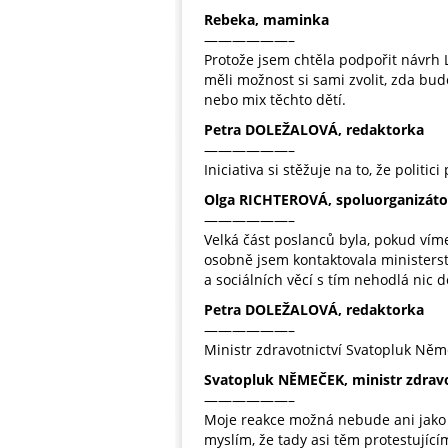
Rebeka, maminka
——————–
Protože jsem chtěla podpořit návrh L
měli možnost si sami zvolit, zda bu
nebo mix těchto dětí.
Petra DOLEŽALOVÁ, redaktorka
——————–
Iniciativa si stěžuje na to, že politic
Olga RICHTEROVÁ, spoluorganizáto
——————–
Velká část poslanců byla, pokud ví
osobně jsem kontaktovala ministerst
a sociálních věcí s tím nehodlá nic 
Petra DOLEŽALOVÁ, redaktorka
——————–
Ministr zdravotnictví Svatopluk Něm
Svatopluk NĚMEČEK, ministr zdravo
——————–
Moje reakce možná nebude ani jako mi
myslím, že tady asi těm protestujíc