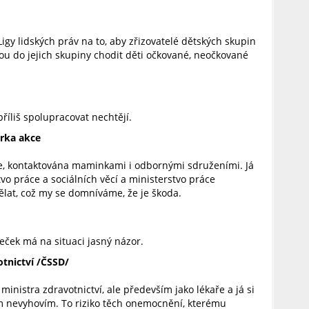
igy lidských práv na to, aby zřizovatelé dětských skupin
dou do jejich skupiny chodit děti očkované, neočkované
i příliš spolupracovat nechtějí.
rka akce
me, kontaktována maminkami i odbornými sdruženími. Já
vo práce a sociálních věcí a ministerstvo práce
dělat, což my se domníváme, že je škoda.
eček má na situaci jasný názor.
tnictví /ČSSD/
nistra zdravotnictví, ale především jako lékaře a já si
ím nevyhovím. To riziko těch onemocnění, kterému