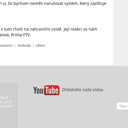
ím si, že bychom neměli narušovat systém, který zajišťuje
v tuto chvíli na zahraniční cestě. Její reakci se nám
alová, Prima FTV.
poslanci
|
svoboda
|
zákon
Zhlédněte naše videa
řátel
ráv plný
 kampaní
Chci 