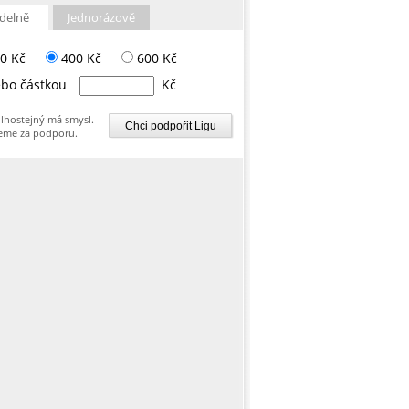
delně
Jednorázově
0 Kč
400 Kč
600 Kč
bo částkou
Kč
lhostejný má smysl.
eme za podporu.