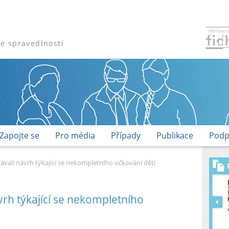
že spravedlnosti
Zapojte se
Pro média
Případy
Publikace
Podp
ávali návrh týkající se nekompletního očkování dětí
vrh týkající se nekompletního