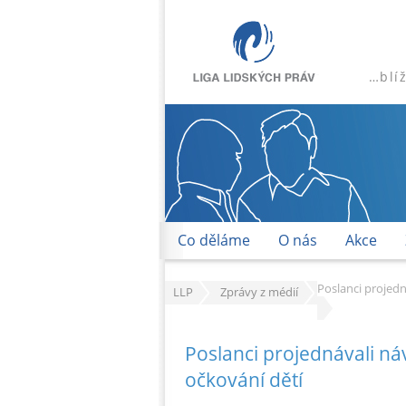
…blí
Co děláme
O nás
Akce
Poslanci projedn
LLP
Zprávy z médií
Poslanci projednávali ná
očkování dětí