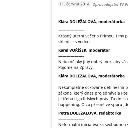
11. června 2014
Zpravodajství TV P
Klára DOLEŽALOVÁ, moderátorka
——————–
Krásný úterní večer s Primou. I my 
sklenice s vodou.
Karel VOŘÍŠEK, moderátor
——————–
Nebo nějaký jiný dobrý mok, aby vás 
Pojďme na Zprávy.
Klára DOLEŽALOVÁ, moderátorka
——————–
Nekompletně očkované děti nesmí bý
zákona, který dnes projednávala Po
je třeba Liga lidských práv. Ta dn
happening. O co přesně ve sporu jde,
Petra DOLEŽALOVÁ, redaktorka
——————–
Neformální iniciativa za svobodnou v