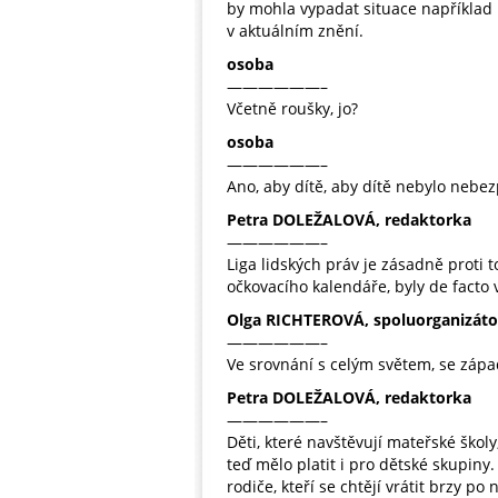
by mohla vypadat situace například 
v aktuálním znění.
osoba
——————–
Včetně roušky, jo?
osoba
——————–
Ano, aby dítě, aby dítě nebylo nebe
Petra DOLEŽALOVÁ, redaktorka
——————–
Liga lidských práv je zásadně proti 
očkovacího kalendáře, byly de facto 
Olga RICHTEROVÁ, spoluorganizáto
——————–
Ve srovnání s celým světem, se západ
Petra DOLEŽALOVÁ, redaktorka
——————–
Děti, které navštěvují mateřské ško
teď mělo platit i pro dětské skupiny.
rodiče, kteří se chtějí vrátit brzy p