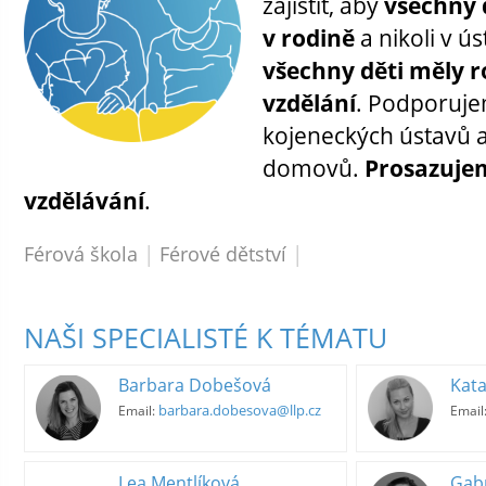
zajistit, aby
všechny 
v rodině
a nikoli v ú
všechny děti měly r
vzdělání
. Podporuje
kojeneckých ústavů 
domovů.
Prosazujem
vzdělávání
.
|
|
Férová škola
Férové dětství
NAŠI SPECIALISTÉ K TÉMATU
Barbara Dobešová
Kata
barbara.dobesova@llp.cz
Email:
Email
Lea Mentlíková
Gabr