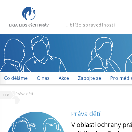
…blíže spravedlnosti
Co děláme
O nás
Akce
Zapojte se
Pro médi
Práva dětí
LLP
Práva dětí
V oblasti ochrany pr