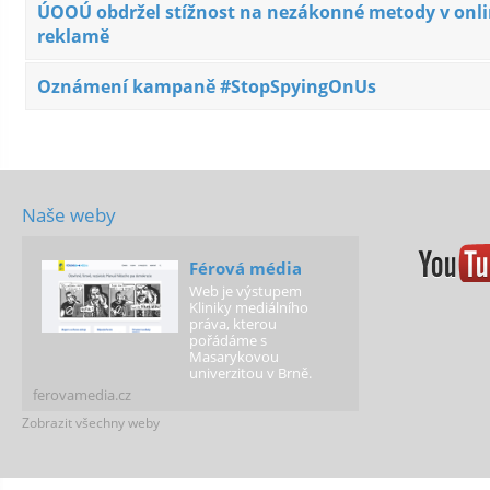
ÚOOÚ obdržel stížnost na nezákonné metody v onl
reklamě
Oznámení kampaně #StopSpyingOnUs
Naše weby
Férová média
Web je výstupem
Kliniky mediálního
práva, kterou
pořádáme s
Masarykovou
univerzitou v Brně.
ferovamedia.cz
Zobrazit všechny weby