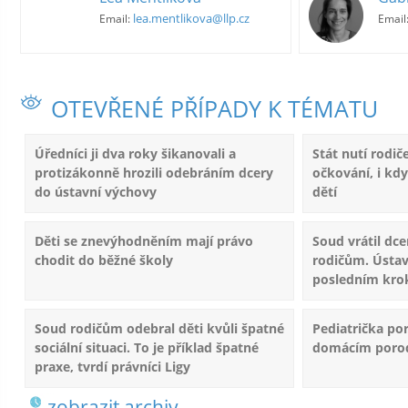
lea.mentlikova@llp.cz
Email:
Email
OTEVŘENÉ PŘÍPADY K TÉMATU
Úředníci ji dva roky šikanovali a
Stát nutí rodi
protizákonně hrozili odebráním dcery
očkování, i kdy
do ústavní výchovy
dětí
Děti se znevýhodněním mají právo
Soud vrátil dc
chodit do běžné školy
rodičům. Ústav
posledním kr
Soud rodičům odebral děti kvůli špatné
Pediatrička por
sociální situaci. To je příklad špatné
domácím poro
praxe, tvrdí právníci Ligy
zobrazit archiv