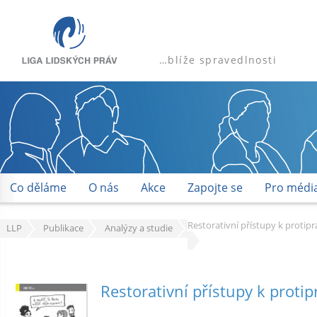
…blíže spravedlnosti
Co děláme
O nás
Akce
Zapojte se
Pro médi
Restorativní přístupy k protipr
LLP
Publikace
Analýzy a studie
Restorativní přístupy k protip