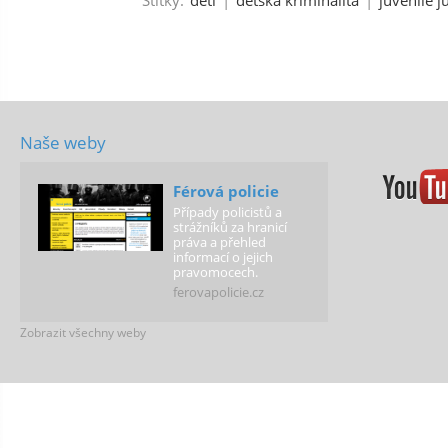
Štítky:
děti
|
dětská kriminalita
|
juvenile j
Naše weby
Férová policie
Případy policistů a
strážníků za hranicí
práva a přehled
informací o jejich
pravomocech.
ferovapolicie.cz
Zobrazit všechny weby
Férová škola
Podporujeme školy,
které vytváří
spravedlivé podmínky