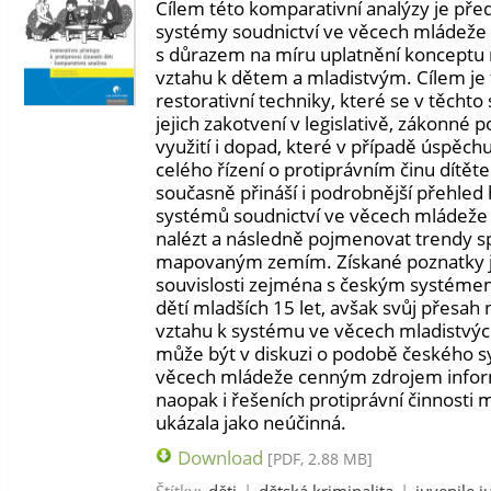
Cílem této komparativní analýzy je př
systémy soudnictví ve věcech mládeže 
s důrazem na míru uplatnění konceptu r
vztahu k dětem a mladistvým. Cílem je 
restorativní techniky, které se v těchto
jejich zakotvení v legislativě, zákonné 
využití i dopad, které v případě úspěc
celého řízení o protiprávním činu dítět
současně přináší i podrobnější přehled 
systémů soudnictví ve věcech mládeže a
nalézt a následně pojmenovat trendy 
mapovaným zemím. Získané poznatky 
souvislosti zejména s českým systéme
dětí mladších 15 let, avšak svůj přesah n
vztahu k systému ve věcech mladistvýc
může být v diskuzi o podobě českého s
věcech mládeže cenným zdrojem inform
naopak i řešeních protiprávní činnosti m
ukázala jako neúčinná.
Download
[PDF, 2.88 MB]