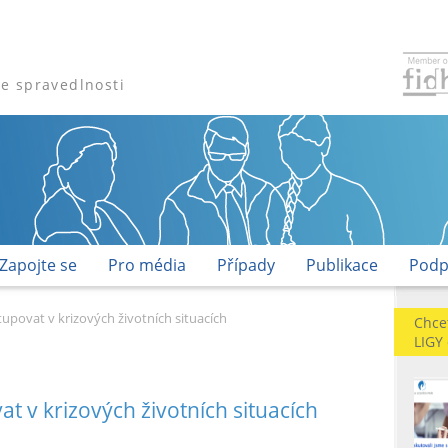
že spravedlnosti
Zapojte se
Pro média
Případy
Publikace
Podp
tupovat v krizových životních situacích
Chce
LIGY
at v krizových životních situacích