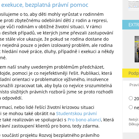
, exekuce, bezplatná právní pomoc
t usilujeme o to, aby děti mohly vyrůstat v rodinném
e proti zbytečnému odebírání dětí z rodin a represi,
EXTR
uje vůči rodinám v obtížné životní situaci. V rámci
a desítek případů, ve kterých jsme převzali zastupování
se stále více ukazuje, že pokud se rodina dostane do
e nejedná pouze o jeden izolovaný problém, ale rodina
 hledání nové práce, dluhy, případně i exekuci a někdy
vné.
dkem naší snahy uvedeným problémům předcházet,
jde, pomoci je co nejefektivněji řešit. Publikaci, která
Podp
adní orientaci v problematice výživného, insolvence
Pravi
 snažili zpracovat tak, aby byla co nejvíce srozumitelná
sto složitých právních rozborů jsme se proto rozhodli
a odpovědí.
20
rmací, nebo lidé řešící životní krizovou situaci
ne
i se mohou také obrátit na
Studentskou právní
je také realizován ve spolupráci s
Pro bono aliancí
, která
Nebýt 
Děkuj
rávní zastoupení klientů pro bono, tedy zdarma.
 součástí projektu Rozvoj bezplatného právního