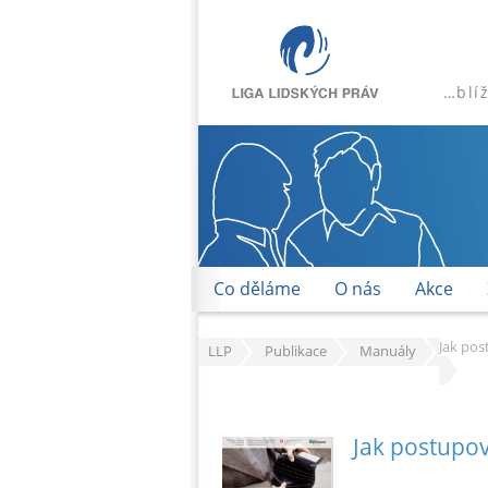
…blí
Co děláme
O nás
Akce
Jak pos
LLP
Publikace
Manuály
Jak postupov