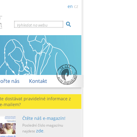
en
cz
Vyhledat na webu
ořte nás
Kontakt
te dostávat pravidelné informace z
 e-mailem?
Čtěte náš e-magazín!
Poslední číslo magazínu
zde
najdete
.