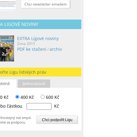
Chci newsletter emailem
A LIGOVÉ NOVINY
EXTRA Ligové noviny
Zima 2015
PDF ke stažení
archiv
/
ořte Ligu lidských práv
delně
Jednorázově
0 Kč
400 Kč
600 Kč
bo částkou
Kč
lhostejný má smysl.
eme za podporu.