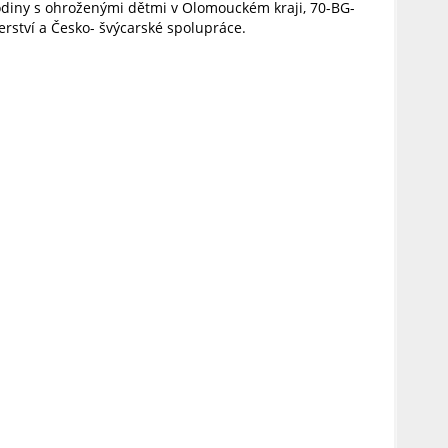
odiny s ohroženými dětmi v Olomouckém kraji, 70-BG-
rství a Česko- švýcarské spolupráce.