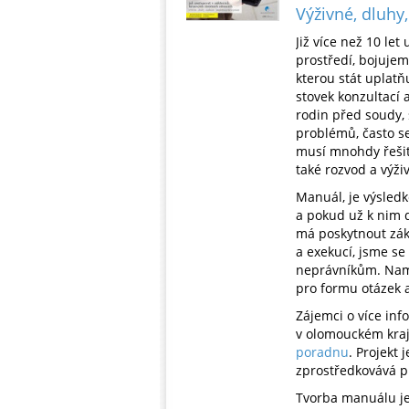
Výživné, dluhy
Již více než 10 le
prostředí, bojujem
kterou stát uplatň
stovek konzultací 
rodin před soudy, 
problémů, často s
musí mnohdy řešit
také rozvod a výži
Manuál, je výsle
a pokud už k nim do
má poskytnout zákl
a exekucí, jsme se
neprávníkům. Namí
pro formu otázek 
Zájemci o více info
v olomouckém kraj
poradnu
. Projekt 
zprostředkovává p
Tvorba manuálu je