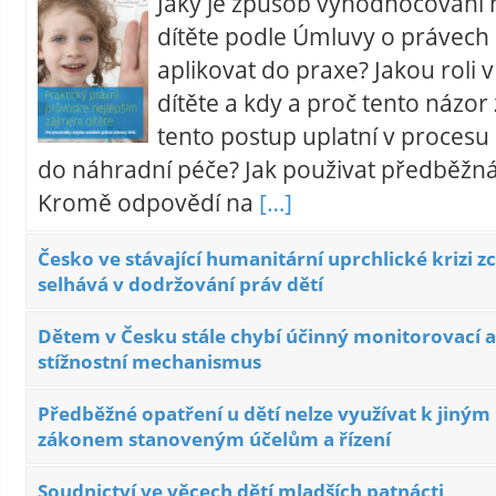
Jaký je způsob vyhodnocování 
dítěte podle Úmluvy o právech dí
aplikovat do praxe? Jakou roli 
dítěte a kdy a proč tento názor z
tento postup uplatní v procesu
do náhradní péče? Jak použivat předběžná
Kromě odpovědí na
[…]
Česko ve stávající humanitární uprchlické krizi z
selhává v dodržování práv dětí
Dětem v Česku stále chybí účinný monitorovací a
stížnostní mechanismus
Předběžné opatření u dětí nelze využívat k jiným
zákonem stanoveným účelům a řízení
Soudnictví ve věcech dětí mladších patnácti