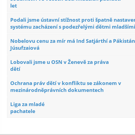
let
Podali jsme ústavní stížnost proti špatně nasta
systému zacházení s podezřelými dětmi mladšími 
Nobelovu cenu za mír má Ind Satjárthí a Pákistá
Júsufzaiová
Lobovali jsme u OSN v Ženevě za práva
dětí
Ochrana práv dětí v konfliktu se zákonem v
mezinárodněprávních dokumentech
Liga za mladé
pachatele