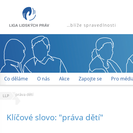
…blíže spravedlnosti
Co děláme
O nás
Akce
Zapojte se
Pro médi
práva dětí
LLP
Klíčové slovo: "práva dětí"