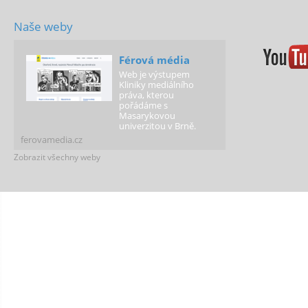
Naše weby
Férová média
Web je výstupem
Kliniky mediálního
práva, kterou
pořádáme s
Masarykovou
univerzitou v Brně.
ferovamedia.cz
Zobrazit všechny weby
Férová nemocnice
Bezplatná právní
poradna pro pacienty a
informace o
zdravotnickém právu.
ferovanemocnice.cz