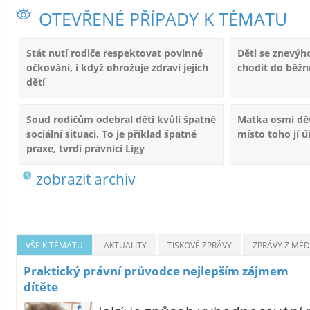
OTEVŘENÉ PŘÍPADY K TÉMATU
Stát nutí rodiče respektovat povinné
Děti se znevýh
očkování, i když ohrožuje zdraví jejich
chodit do běžn
dětí
Soud rodičům odebral děti kvůli špatné
Matka osmi dě
sociální situaci. To je příklad špatné
místo toho jí ú
praxe, tvrdí právníci Ligy
zobrazit archiv
VŠE K TÉMATU
AKTUALITY
TISKOVÉ ZPRÁVY
ZPRÁVY Z MÉDI
Praktický právní průvodce nejlepším zájmem
dítěte