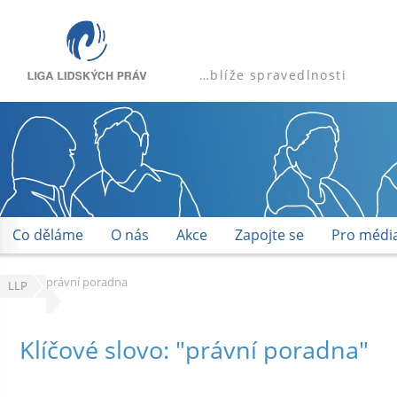
…blíže spravedlnosti
Co děláme
O nás
Akce
Zapojte se
Pro médi
právní poradna
LLP
Klíčové slovo: "právní poradna"