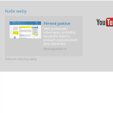
Naše weby
Férová justice
Web poskytující
informace o průběhu
soudního řízení a
právech a povinostech
jeho účastníků.
ferovajustice.cz
Zobrazit všechny weby
Férová škola
Podporujeme školy,
které vytváří
spravedlivé podmínky
pro všechny děti!
ferovaskola.cz