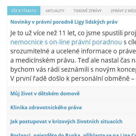
VŠE K TÉMATU
AKTUALITY
TISKOVÉ ZPRÁVY
ZPRÁVY Z MÉDI
Novinky v právní poradně Ligy lidských práv
Je to už více než 11 let, co jsme spustili pro
nemocnice s on-line právní poradnou
s cí
srozumitelné a ucelené informace o práve
a medicínském právu. Teď ale nastal čas 
bychom vás rádi seznámili s novým konc
V první řadě došlo k personální obměně –
Můj život v dětském domově
Klinika zdravotnického práva
Jak postupovat v krizových životních situacích
Poslanci, nejezděte do Ruska, přihlaste se na Liga C