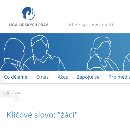
…blíže spravedlnosti
Co děláme
O nás
Akce
Zapojte se
Pro médi
žáci
LLP
Klíčové slovo: "žáci"