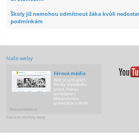
Školy již nemohou odmítnout žáka kvůli nedost
podmínkám
Naše weby
Férová média
Web je výstupem
Kliniky mediálního
práva, kterou
pořádáme s
Masarykovou
univerzitou v Brně.
ferovamedia.cz
Zobrazit všechny weby