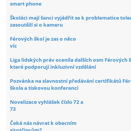
smart phone
Školáci mají šanci vyjádřit se k problematice tole
zasoutěží si o kameru
Férových škol je zas o něco
víc
Liga lidských práv ocenila dalších osm Férových š
které podporují inkluzivní vzdělání
Pozvánka na slavnostní předávání certifikátů Fé
škola a tiskovou konferenci
Novelizace vyhlášek číslo 72 a
73
Čeká nás návrat k obecním
sirotčincům?