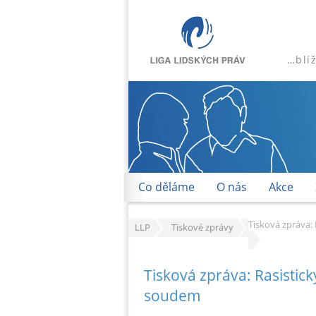
…blí
Co děláme
O nás
Akce
Tisková zpráva:
LLP
Tiskové zprávy
Tisková zpráva: Rasisti
soudem