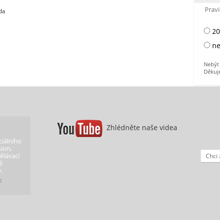
Pravi
da
20
ne
Nebýt 
Děkuj
Zhlédněte naše videa
iálního
ion,
ělávací
Chci 
é
.
z