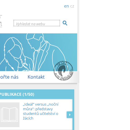
en
cz
Vyhledat na webu
ořte nás
Kontakt
PUBLIKACE (1/50)
„Ideál“ versus „noční
můra“: představy
studentů učitelství o
žácích