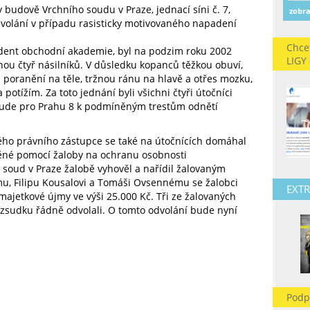
 v budově Vrchního soudu v Praze, jednací síni č. 7,
zobra
dvolání v případu rasisticky motivovaného napadení
Chce
udent obchodní akademie, byl na podzim roku 2002
LIGY
ou čtyř násilníků. V důsledku kopanců těžkou obuví,
 poranění na těle, tržnou ránu na hlavě a otřes mozku,
otížím. Za toto jednání byli všichni čtyři útočníci
ude pro Prahu 8 k podmíněným trestům odnětí
ého právního zástupce se také na útočnících domáhal
ěné pomocí žaloby na ochranu osobnosti
soud v Praze žalobě vyhověl a nařídil žalovaným
u, Filipu Kousalovi a Tomáši Ovsennému se žalobci
EXTR
majetkové újmy ve výši 25.000 Kč. Tři ze žalovaných
ozsudku řádně odvolali. O tomto odvolání bude nyní
Podp