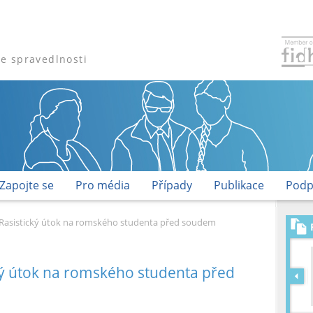
že spravedlnosti
Zapojte se
Pro média
Případy
Publikace
Podp
 Rasistický útok na romského studenta před soudem
cký útok na romského studenta před