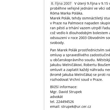
8. října 2007
V úterý 9.října v 9.15
proběhne veřejné jednání ve věci o
Róma Marka Poláka.
Marek Polák, tehdy osmnáctiletý st
v Praze na Palmovce napaden skupin
ran pěstí a trhání vazem utrpěl řadu
což vedlo k dlouhodobým bolestem a p
odsouzeni v roce 2003 Obvodním so
svobody.
Pan Marek Polák prostřednictvím sv
omluvy a spravedlivého zadostiučin
u občanskoprávního soudu. Městský 
Jakubu Melničákovi, Robertu Boušem
omluvit a zaplatit každý náhradu ne
(kromě Jakuba Melničáka) se proti r
rozhodovat Vrchní soud v Praze.
Bližší informace:
Mgr. David Strupek
advokát
tel. 224494526
email: strupek@ur.cer.cz