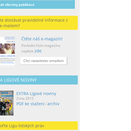
zit všechny publikace
te dostávat pravidelné informace z
 e-mailem?
Čtěte náš e-magazín!
Poslední číslo magazínu
zde
najdete
.
Chci newsletter emailem
A LIGOVÉ NOVINY
EXTRA Ligové noviny
Zima 2015
PDF ke stažení
archiv
/
ořte Ligu lidských práv