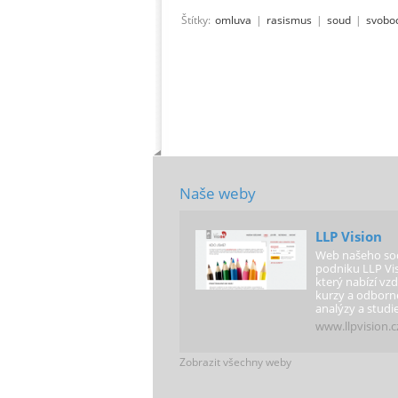
Štítky:
omluva
|
rasismus
|
soud
|
svobo
Naše weby
LLP Vision
Web našeho soc
podniku LLP Vis
který nabízí vzd
kurzy a odborn
analýzy a studie
www.llpvision.c
Zobrazit všechny weby