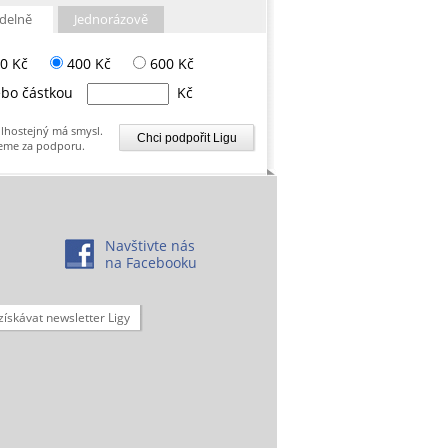
delně
Jednorázově
0 Kč
400 Kč
600 Kč
bo částkou
Kč
lhostejný má smysl.
eme za podporu.
Navštivte nás
na Facebooku
získávat newsletter Ligy