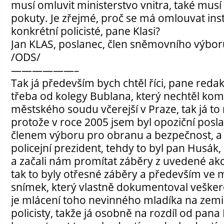
musí omluvit ministerstvo vnitra, také musí 
pokuty. Je zřejmé, proč se má omlouvat inst
konkrétní policisté, pane Klasi?
Jan KLAS, poslanec, člen sněmovního výbo
/ODS/
——————–
Tak já především bych chtěl říci, pane redak
třeba od kolegy Bublana, který nechtěl ko
městského soudu včerejší v Praze, tak já to
protože v roce 2005 jsem byl opoziční posla
členem výboru pro obranu a bezpečnost, a 
policejní prezident, tehdy to byl pan Husák,
a začali nám promítat záběry z uvedené akc
tak to byly otřesné záběry a především ve m
snímek, který vlastně dokumentoval veškerou
je mlácení toho nevinného mladíka na zemi
policisty, takže já osobně na rozdíl od pana