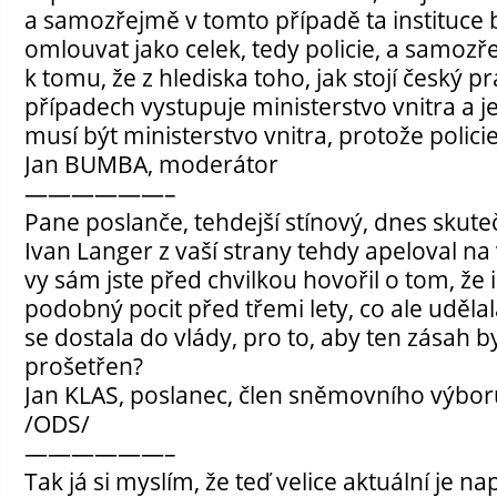
a samozřejmě v tomto případě ta instituce 
omlouvat jako celek, tedy policie, a samoz
k tomu, že z hlediska toho, jak stojí český pr
případech vystupuje ministerstvo vnitra a je
musí být ministerstvo vnitra, protože policie
Jan BUMBA, moderátor
——————–
Pane poslanče, tehdejší stínový, dnes skute
Ivan Langer z vaší strany tehdy apeloval na
vy sám jste před chvilkou hovořil o tom, že i
podobný pocit před třemi lety, co ale uděl
se dostala do vlády, pro to, aby ten zásah 
prošetřen?
Jan KLAS, poslanec, člen sněmovního výbo
/ODS/
——————–
Tak já si myslím, že teď velice aktuální je na