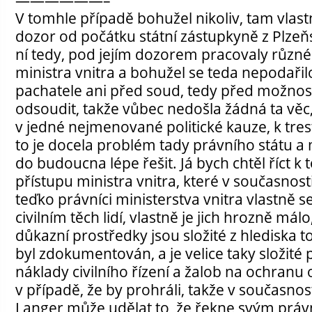
V tomhle případě bohužel nikoliv, tam vlas
dozor od počátku státní zástupkyně z Plzeň
ní tedy, pod jejím dozorem pracovaly různ
ministra vnitra a bohužel se teda nepodaři
pachatele ani před soud, tedy před možnos
odsoudit, takže vůbec nedošla žádná ta vě
v jedné nejmenované politické kauze, k tre
to je docela problém tady právního státu a 
do budoucna lépe řešit. Já bych chtěl říct k 
přístupu ministra vnitra, které v současnost
teďko právníci ministerstva vnitra vlastně 
civilním těch lidí, vlastně je jich hrozně mál
důkazní prostředky jsou složité z hlediska t
byl zdokumentován, a je velice taky složité pr
náklady civilního řízení a žalob na ochranu
v případě, že by prohráli, takže v současnos
Langer může udělat to, že řekne svým práv