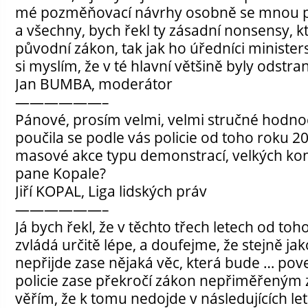
mé pozměňovací návrhy osobně se mnou pa
a všechny, bych řekl ty zásadní nonsensy, k
původní zákon, tak jak ho úředníci ministers
si myslím, že v té hlavní většině byly odstra
Jan BUMBA, moderátor
——————–
Pánové, prosím velmi, velmi stručné hodno
poučila se podle vás policie od toho roku 20
masové akce typu demonstrací, velkých ko
pane Kopale?
Jiří KOPAL, Liga lidských práv
——————–
Já bych řekl, že v těchto třech letech od toh
zvládá určitě lépe, a doufejme, že stejně jak
nepřijde zase nějaká věc, která bude … pov
policie zase překročí zákon nepřiměřeným
věřím, že k tomu nedojde v následujících le