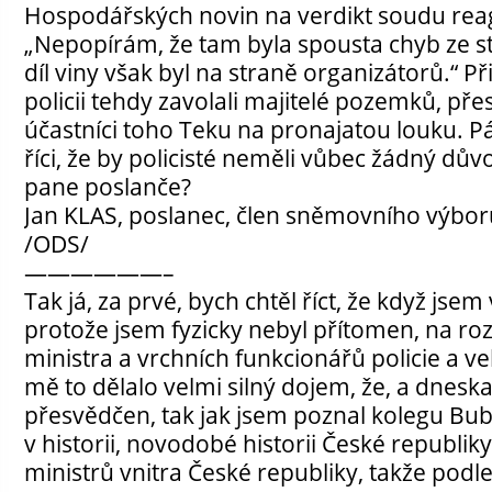
Hospodářských novin na verdikt soudu reag
„Nepopírám, že tam byla spousta chyb ze str
díl viny však byl na straně organizátorů.“ 
policii tehdy zavolali majitelé pozemků, přes 
účastníci toho Teku na pronajatou louku. P
říci, že by policisté neměli vůbec žádný dů
pane poslanče?
Jan KLAS, poslanec, člen sněmovního výbo
/ODS/
——————–
Tak já, za prvé, bych chtěl říct, že když jsem 
protože jsem fyzicky nebyl přítomen, na ro
ministra a vrchních funkcionářů policie a vel
mě to dělalo velmi silný dojem, že, a dnesk
přesvědčen, tak jak jsem poznal kolegu Bubl
v historii, novodobé historii České republiky
ministrů vnitra České republiky, takže podl