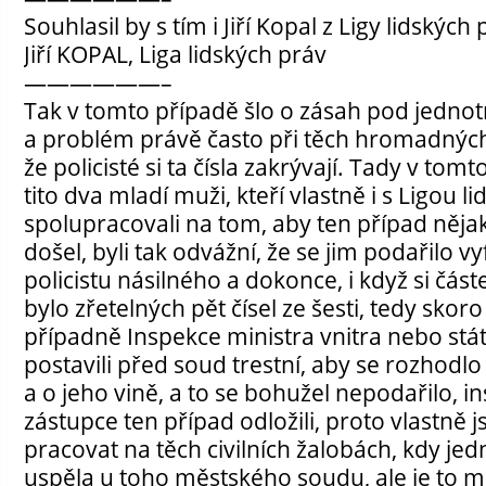
Souhlasil by s tím i Jiří Kopal z Ligy lidských
Jiří KOPAL, Liga lidských práv
——————–
Tak v tomto případě šlo o zásah pod jedno
a problém právě často při těch hromadných
že policisté si ta čísla zakrývají. Tady v tom
tito dva mladí muži, kteří vlastně i s Ligou l
spolupracovali na tom, aby ten případ něja
došel, byli tak odvážní, že se jim podařilo v
policistu násilného a dokonce, i když si část
bylo zřetelných pět čísel ze šesti, tedy skoro
případně Inspekce ministra vnitra nebo stá
postavili před soud trestní, aby se rozhodl
a o jeho vině, a to se bohužel nepodařilo, in
zástupce ten případ odložili, proto vlastně 
pracovat na těch civilních žalobách, kdy jed
uspěla u toho městského soudu, ale je to m