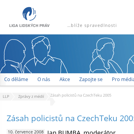
…blíže spravedlnosti
Co děláme
O nás
Akce
Zapojte se
Pro médi
Zásah policistů na CzechTeku 2005
LLP
Zprávy z médií
Zásah policistů na CzechTeku 200
Jan BUMBA, moderátor
10. července 2008