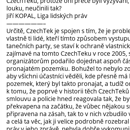
CzechTeku, protože oni přece byli vyzýváni, 
louku, neučinili tak?
Jiří KOPAL, Liga lidských práv
——————–
Určitě, CzechTek je spojen s tím, že je probl
vlastně ti lidé, kteří tímto způsobem vystupu
tanečních party, se staví k ochraně vlastni
zajímavé na tomto CzechTeku v roce 2005,
organizátorům podařilo dojednat aspoň část
pronajatém pozemku. Bohužel to nebylo zo
aby všichni účastníci věděli, kde přesně má
pozemek, který byl takto pronajat, a tudíž 
k tomu, že poprvé v historii těch CzechTeků
smlouvu a policie hned reagovala tak, že by
překvapena na začátku, že vůbec nějakou s
připravena na zásah, tak to v nich vzbudilo 
a celá ta věc, jak ji velice podrobně rozebr
práv v jeho zprávě, nebyla dobře vykomuni