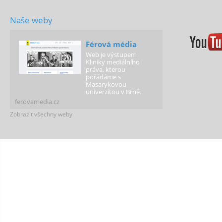
Naše weby
Férová média
Web je výstupem
Kliniky mediálního
práva, kterou
pořádáme s
Masarykovou
univerzitou v Brně.
ferovamedia.cz
Zobrazit všechny weby
Férová policie
Případy policistů a
strážníků za hranicí
práva a přehled
informací o jejich
pravomocech.
ferovapolicie.cz