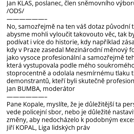
Jan KLAS, poslanec, člen sněmovního výbo
/ODS/
——————–
No, samozřejmě na ten váš dotaz původní t
abysme mohli vyloučit takovouto věc, tak b
podívat i více do historie, kdy například zás
kdy v Praze zasedal Mezinárodní měnový f
jako vysoce profesionální a samozřejmě tehd
která vystupovala podle mého soukroméh
stoprocentně a odolala nesmírnému tlaku 
demonstrantů, kteří byli skutečně profesion
Jan BUMBA, moderátor
——————–
Pane Kopale, myslíte, že je důležitější ta per
vede policejní sbor, nebo je důležité nasta
změny, aby nedocházelo k podobným exc
Jiří KOPAL, Liga lidských práv