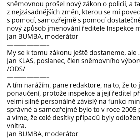
sněmovnou prošel nový zákon o policii, a t
z nejzásadnějších změn, kterou se mi poved
s pomocí, samozřejmě s pomocí dostatečné
nový způsob jmenování ředitele Inspekce mi
Jan BUMBA, moderátor
——————–
My se k tomu zákonu ještě dostaneme, ale 
Jan KLAS, poslanec, člen sněmovního výbo
/ODS/
——————–
A tím narážím, pane redaktore, na to, že to 
ponaučení, protože inspekce a její ředitel 
velmi silně personálně závislý na funkci mini
správné a samozřejmě bylo to v roce 2005
a víme, že celé desítky případů byly odložen
vnitra.
Jan BUMBA, moderátor