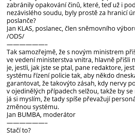
zabránily opakování činů, které, teď už i po
nezávislého soudu, byly prostě za hranicí 
poslanče?
Jan KLAS, poslanec, člen sněmovního výbo
/ODS/
——————–
Tak samozřejmě, že s novým ministrem přišl
ve vedení ministerstva vnitra, hlavně přišli n
je, jestli, jak jste se ptal, pane redaktore, je
systému řízení policie tak, aby někdo dneska
garantovat, že takovýto zásah, kdy nervy pol
v ojedinělých případech selžou, takže by s
já si myslím, že tady spíše převažují perso
změnou systému.
Jan BUMBA, moderátor
——————–
Stačí to?