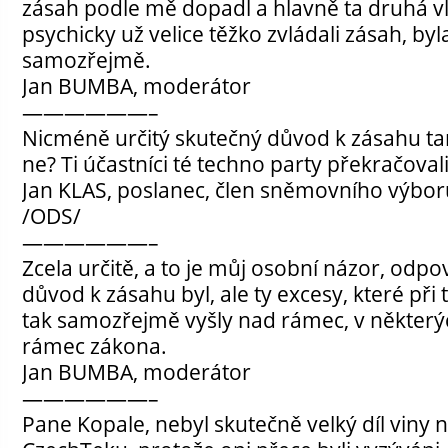
zásah podle mě dopadl a hlavně ta druhá vln
psychicky už velice těžko zvládali zásah, byl
samozřejmě.
Jan BUMBA, moderátor
——————–
Nicméně určitý skutečný důvod k zásahu ta
ne? Ti účastníci té techno party překračoval
Jan KLAS, poslanec, člen sněmovního výbo
/ODS/
——————–
Zcela určitě, a to je můj osobní názor, odp
důvod k zásahu byl, ale ty excesy, které při
tak samozřejmě vyšly nad rámec, v někter
rámec zákona.
Jan BUMBA, moderátor
——————–
Pane Kopale, nebyl skutečně velký díl viny 