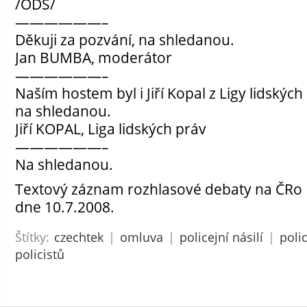
/ODS/
——————–
Děkuji za pozvání, na shledanou.
Jan BUMBA, moderátor
——————–
Naším hostem byl i Jiří Kopal z Ligy lidských
na shledanou.
Jiří KOPAL, Liga lidských práv
——————–
Na shledanou.
Textový záznam rozhlasové debaty na ČRo 
dne 10.7.2008.
Štítky:
czechtek
|
omluva
|
policejní násilí
|
polic
policistů