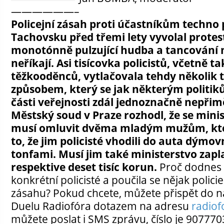
——————–
Policejní zásah proti účastníkům techno
Tachovsku před třemi lety vyvolal protesty
monotónně pulzující hudba a tancování n
neříkají. Asi tisícovka policistů, včetně 
těžkooděnců, vytlačovala tehdy několik t
způsobem, který se jak některým politi
části veřejnosti zdál jednoznačně nepřim
Městský soud v Praze rozhodl, že se minis
musí omluvit dvěma mladým mužům, kteří
to, že jim policisté vhodili do auta dýmovni
tonfami. Musí jim také ministerstvo zapla
respektive deset tisíc korun.
Proč dodnes 
konkrétní policisté a poučila se nějak polici
zásahu? Pokud chcete, můžete přispět do 
Duelu Radiofóra dotazem na adresu
radio
můžete poslat i SMS zprávu, číslo je 907770