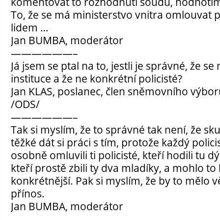
komentovat to rozhodnutí soudu, hodnotím 
To, že se má ministerstvo vnitra omlouva
lidem …
Jan BUMBA, moderátor
——————–
Já jsem se ptal na to, jestli je správné, že 
instituce a že ne konkrétní policisté?
Jan KLAS, poslanec, člen sněmovního výbo
/ODS/
——————–
Tak si myslím, že to správné tak není, že sk
těžké dát si práci s tím, protože každý polici
osobně omluvili ti policisté, kteří hodili tu 
kteří prostě zbili ty dva mladíky, a mohlo to 
konkrétnější. Pak si myslím, že by to mělo vě
přínos.
Jan BUMBA, moderátor
——————–