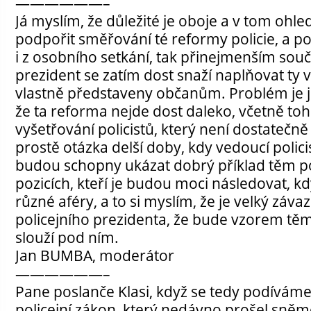
——————–
Já myslím, že důležité je oboje a v tom ohl
podpořit směřování té reformy policie, a p
i z osobního setkání, tak přinejmenším souč
prezident se zatím dost snaží naplňovat ty v
vlastně představeny občanům. Problém je j
že ta reforma nejde dost daleko, včetně to
vyšetřování policistů, který není dostatečně 
prostě otázka delší doby, kdy vedoucí policis
budou schopny ukázat dobrý příklad těm po
pozicích, kteří je budou moci následovat, 
různé aféry, a to si myslím, že je velký zá
policejního prezidenta, že bude vzorem těm 
slouží pod ním.
Jan BUMBA, moderátor
——————–
Pane poslanče Klasi, když se tedy podíváme
policejní zákon, který nedávno prošel sněm