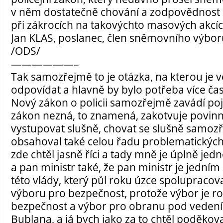
v něm dostatečně chování a zodpovědnost p
při zákrocích na takovýchto masových akcí
Jan KLAS, poslanec, člen sněmovního výbo
/ODS/
——————–
Tak samozřejmě to je otázka, na kterou je ve
odpovídat a hlavně by bylo potřeba více ča
Nový zákon o policii samozřejmě zavádí poj
zákon nezná, to znamená, zakotvuje povinno
vystupovat slušně, chovat se slušně samozř
obsahoval také celou řadu problematických
zde chtěl jasně říci a tady mně je úplně jed
a pan ministr také, že pan ministr je jedním
této vlády, který půl roku úzce spolupracov
výboru pro bezpečnost, protože výbor je ro
bezpečnost a výbor pro obranu pod veden
Bublana, a já bych jako za to chtěl poděkov