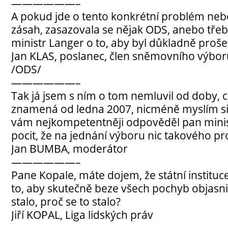
——————–
A pokud jde o tento konkrétní problém neb
zásah, zasazovala se nějak ODS, anebo tře
ministr Langer o to, aby byl důkladně proše
Jan KLAS, poslanec, člen sněmovního výbo
/ODS/
——————–
Tak já jsem s ním o tom nemluvil od doby, co
znamená od ledna 2007, nicméně myslím si,
vám nejkompetentněji odpověděl pan mini
pocit, že na jednání výboru nic takového p
Jan BUMBA, moderátor
——————–
Pane Kopale, máte dojem, že státní instituc
to, aby skutečně beze všech pochyb objasnil
stalo, proč se to stalo?
Jiří KOPAL, Liga lidských práv
——————–