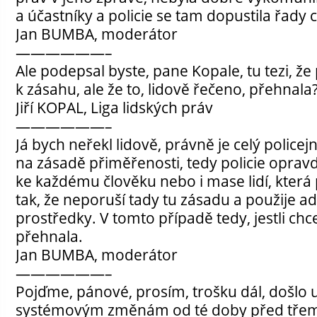
a účastníky a policie se tam dopustila řady 
Jan BUMBA, moderátor
——————–
Ale podepsal byste, pane Kopale, tu tezi, že
k zásahu, ale že to, lidově řečeno, přehnala
Jiří KOPAL, Liga lidských práv
——————–
Já bych neřekl lidově, právně je celý police
na zásadě přiměřenosti, tedy policie oprav
ke každému člověku nebo i mase lidí, která
tak, že neporuší tady tu zásadu a použije 
prostředky. V tomto případě tedy, jestli chc
přehnala.
Jan BUMBA, moderátor
——————–
Pojďme, pánové, prosím, trošku dál, došlo u
systémovým změnám od té doby před třemi 