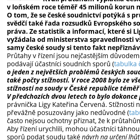
v loňském roce téměř 45 milionů korun 
O tom, že se české soudnictví potýká s pr
svědčí také řada rozsudků Evropského so
práva. Ze statistik a informací, které si L
vyžádala od ministerstva spravedlnosti v
samy české soudy si tento fakt nepřiznáva
Průtahy v řízení jsou nejčastějším důvodem s
podávají účastníci soudních sporů (
tabulka 
o jeden z největších problémů českých sou
také počty stížností. V roce 2008 bylo ze v
stížností na soudy v České republice témě
V předchozích dvou letech to bylo dokonce
právnička Ligy Kateřina Červená. Stížnosti 
převážně posuzovány jako nedůvodné (
tab
často nejsou ochotny přiznat, že k průtahů
Aby řízení urychlili, mohou účastníci táhno
sporů podat soudu také
návrh na určení lhůt