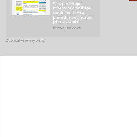
Web poskytující
informace o průběhu
soudního řízení a
právech a povinostech
jeho účastníků.
ferovajustice.cz
Zobrazit všechny weby
Férová média
Web je výstupem
Kliniky mediálního
práva, kterou
pořádáme s
Masarykovou
univerzitou v Brně.
ferovamedia.cz
Férová škola
Podporujeme školy,
které vytváří