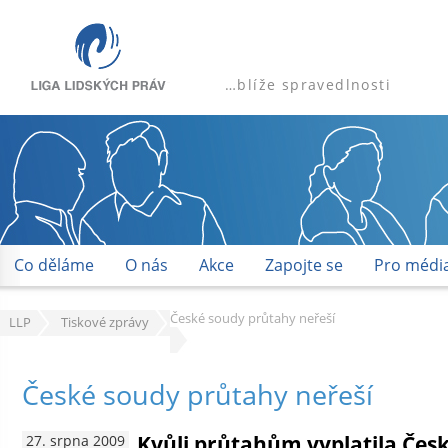
…blíže spravedlnosti
Co děláme
O nás
Akce
Zapojte se
Pro médi
České soudy průtahy neřeší
LLP
Tiskové zprávy
České soudy průtahy neřeší
Kvůli průtahům vyplatila Čes
27. srpna 2009