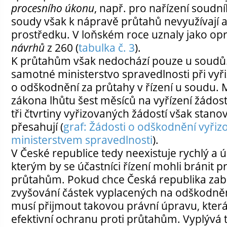
procesního úkonu
, např. pro nařízení soudn
soudy však k nápravě průtahů nevyužívají a
prostředku. V loňském roce uznaly jako op
návrhů
z 260 (
tabulka č. 3
).
K průtahům však nedochází pouze u soudů. 
samotné ministerstvo spravedlnosti při vyři
o odškodnění za průtahy v řízení u soudu. 
zákona lhůtu šest měsíců na vyřízení žádos
tři čtvrtiny vyřizovaných žádostí však stan
přesahují (
graf: Žádosti o odškodnění vyři
ministerstvem spravedlnosti
).
V České republice tedy neexistuje rychlý a 
kterým by se účastníci řízení mohli bránit 
průtahům. Pokud chce Česká republika zab
zvyšování částek vyplacených na odškodněn
musí přijmout takovou právní úpravu, kte
efektivní ochranu proti průtahům. Vyplývá 