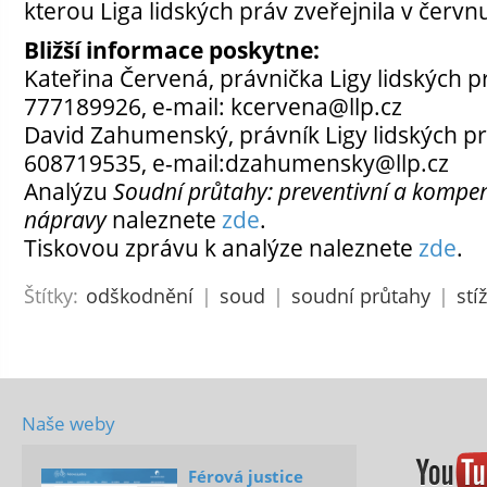
kterou Liga lidských práv zveřejnila v červn
Bližší informace poskytne:
Kateřina Červená, právnička Ligy lidských p
777189926, e-mail: kcervena@llp.cz
David Zahumenský, právník Ligy lidských pr
608719535, e-mail:dzahumensky@llp.cz
Analýzu
Soudní průtahy: preventivní a kompe
nápravy
naleznete
zde
.
Tiskovou zprávu k analýze naleznete
zde
.
Štítky:
odškodnění
|
soud
|
soudní průtahy
|
stí
Naše weby
Férová justice