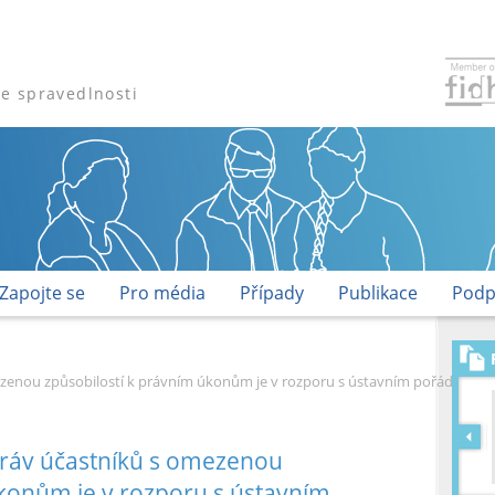
že spravedlnosti
Zapojte se
Pro média
Případy
Publikace
Podp
zenou způsobilostí k právním úkonům je v rozporu s ústavním pořádkem 
ráv účastníků s omezenou
úkonům je v rozporu s ústavním