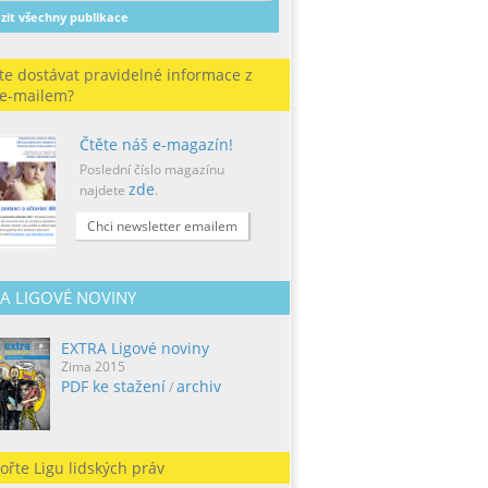
zit všechny publikace
te dostávat pravidelné informace z
 e-mailem?
Čtěte náš e-magazín!
Poslední číslo magazínu
zde
najdete
.
Chci newsletter emailem
A LIGOVÉ NOVINY
EXTRA Ligové noviny
Zima 2015
PDF ke stažení
archiv
/
ořte Ligu lidských práv