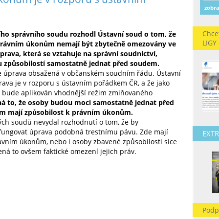
zobra
Chce
ího správního soudu rozhodl Ústavní soud o tom, že
LIGY
 právním úkonům nemají být zbytečně omezovány ve
prava, která se vztahuje na správní soudnictví,
způsobilostí samostatně jednat před soudem.
ž je úprava obsažená v občanském soudním řádu. Ústavní
rava je v rozporu s ústavním pořádkem ČR, a že jako
í bude aplikován vhodnější režim zmiňovaného
á to, že osoby budou moci samostatně jednat před
m mají způsobilost k právním úkonům.
ch soudů nevydal rozhodnutí o tom, že by
fungovat úprava podobná trestnímu pávu. Zde mají
EXTR
ávním úkonům, nebo i osoby zbavené způsobilosti sice
ná to ovšem faktické omezení jejich práv.
Podp