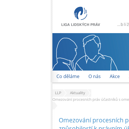
…blí
Co děláme
O nás
Akce
LLP
Aktuality
Omezování procesních práv účastníků s ome
Omezování procesních p
způsobilostí k právním 