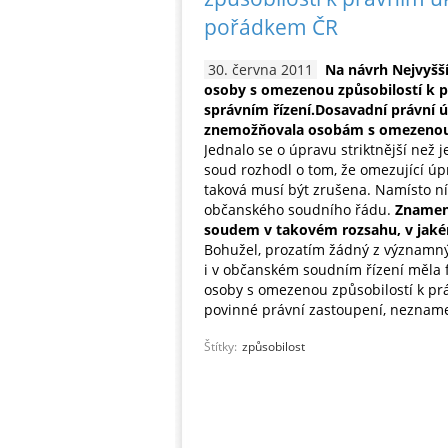
pořádkem ČR
30. června 2011
Na návrh Nejvyšš
osoby s omezenou způsobilostí k
správním řízení.Dosavadní právní ú
znemožňovala osobám s omezenou 
Jednalo se o úpravu striktnější ne
soud rozhodl o tom, že omezující úp
taková musí být zrušena. Namísto n
občanského soudního řádu.
Znamen
soudem v takovém rozsahu, v jaké
Bohužel, prozatím žádný z významný
i v občanském soudním řízení měla 
osoby s omezenou způsobilostí k pr
povinné právní zastoupení, nezname
Štítky:
způsobilost