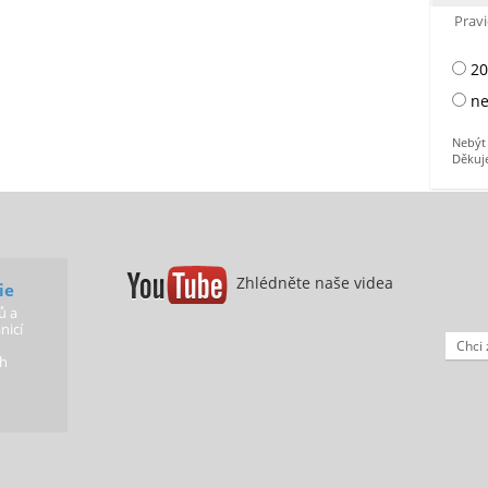
Pravi
20
ne
Nebýt 
Děkuj
Zhlédněte naše videa
ie
ů a
nicí
Chci 
ch