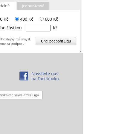
delně
Jednorázově
0 Kč
400 Kč
600 Kč
bo částkou
Kč
lhostejný má smysl.
eme za podporu.
Navštivte nás
na Facebooku
získávat newsletter Ligy