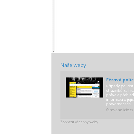
Naše weby
Férová polic
Případy policist
strážníků za hra
práva a přehled
informací o jeji
pravomocech.
ferovapolicie.cz
Zobrazit všechny weby