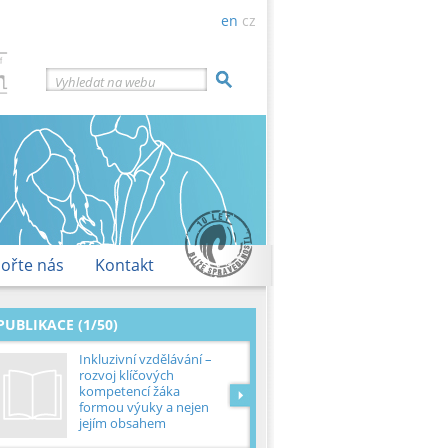
en
cz
Vyhledat na webu
ořte nás
Kontakt
PUBLIKACE (1/50)
ČR
Inkluzivní vzdělávání –
rozvoj klíčových
kompetencí žáka
formou výuky a nejen
jejím obsahem