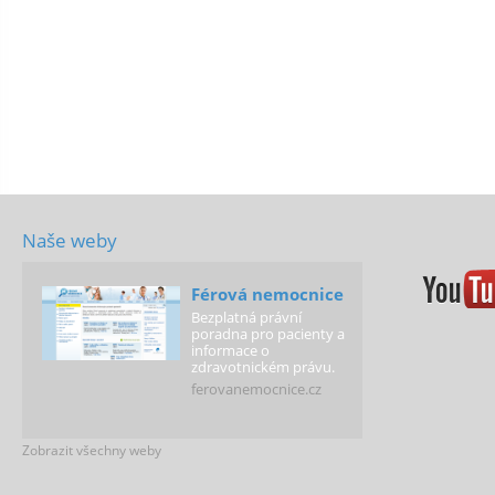
Naše weby
Férová nemocnice
Bezplatná právní
poradna pro pacienty a
informace o
zdravotnickém právu.
ferovanemocnice.cz
Zobrazit všechny weby