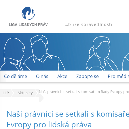
…blíže spravedlnosti
Co děláme
O nás
Akce
Zapojte se
Pro médi
Naši právníci se setkali s komisařem Rady Evropy pro
LLP
Aktuality
Naši právníci se setkali s komisa
Evropy pro lidská práva