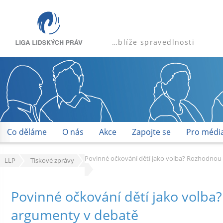
…blíže spravedlnosti
Co děláme
O nás
Akce
Zapojte se
Pro médi
Povinné očkování dětí jako volba? Rozhodnou
LLP
Tiskové zprávy
Povinné očkování dětí jako volb
argumenty v debatě