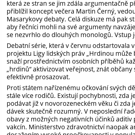
která ze stran se jim zdála argumentačně př
přiblížil koncept večera Martin Černý, vedo
Masarykovy debaty. Celá diskuze má pak stri
aby řečníci mohli na své argumenty navzáj
se nezvrhlo do dlouhých monologů. Vstup j
Debatní série, která v červnu odstartovala v 
projektu Ligy lidských práv „Hrdinou může 
snaží prostřednictvím osobních příběhů k
„hrdinů“ aktivizovat veřejnost, znát občany
efektivně prosazovat.
Proti státem nařízenému očkování svých dě
stále více rodičů. Existují pochybnosti, zda 
podávat již v novorozeneckém věku či zda j
dávek skutečně rozumný. V neposlední řadě
obavy z možných negativních účinků aditiv
vakcín. Ministerstvo zdravotnictví naopak 
dosažením vysoké proočkovanosti v populaci