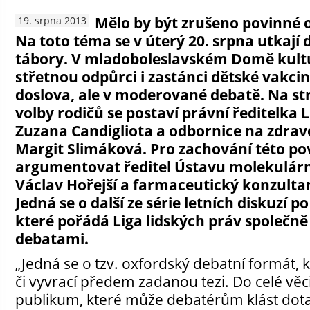
Mělo by být zrušeno povinné o
19. srpna 2013
Na toto téma se v úterý 20. srpna utkají 
tábory. V mladoboleslavském Domě kultu
střetnou odpůrci i zastánci dětské vakcin
doslova, ale v moderované debatě. Na s
volby rodičů se postaví právní ředitelka L
Zuzana Candigliota a odbornice na zdrav
Margit Slimáková. Pro zachování této po
argumentovat ředitel Ústavu molekulárn
Václav Hořejší a farmaceutický konzulta
Jedná se o další ze série letních diskuzí 
které pořádá Liga lidských práv společn
debatami.
„Jedná se o tzv. oxfordský debatní formát, k
či vyvrací předem zadanou tezi. Do celé věci
publikum, které může debatérům klást dotazy