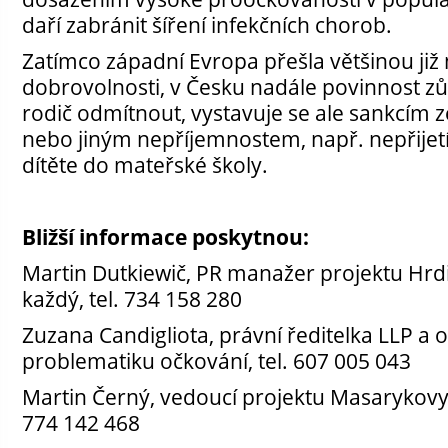
daří zabránit šíření infekčních chorob.
Zatímco západní Evropa přešla většinou již 
dobrovolnosti, v Česku nadále povinnost zů
rodič odmítnout, vystavuje se ale sankcím 
nebo jiným nepříjemnostem, např. nepřije
dítěte do mateřské školy.
Bližší informace poskytnou:
Martin Dutkiewič, PR manažer projektu Hr
každý, tel. 734 158 280
Zuzana Candigliota, právní ředitelka LLP a 
problematiku očkování, tel. 607 005 043
Martin Černý, vedoucí projektu Masarykovy 
774 142 468