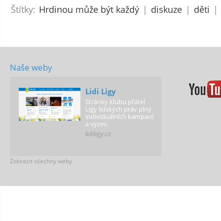
Štítky:
Hrdinou může být každý
|
diskuze
|
děti
|
Naše weby
Lidi Ligy
Stránky klubu přátel
Ligy lidských práv plný
individuálních kampaní
a výzev.
lidiligy.cz
Zobrazit všechny weby
LLP Vision
Web našeho sociálního
podniku LLP Vision,
který nabízí vzdělávací
kurzy a odborné