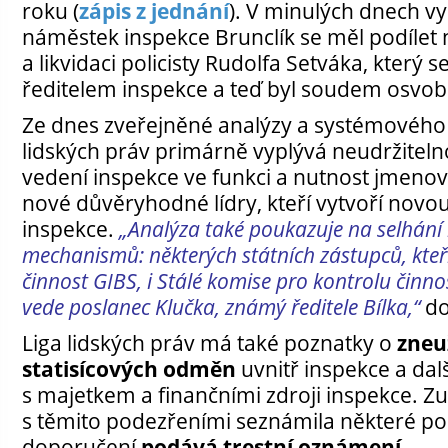
roku (
zápis z jednání
). V minulých dnech vy
náměstek inspekce Brunclík se měl podílet n
a likvidaci policisty Rudolfa Setváka, který s
ředitelem inspekce a teď byl soudem osvo
Ze dnes zveřejněné analýzy a systémového
lidských práv primárně vyplývá neudržitelno
vedení inspekce ve funkci a nutnost jmenova
nové důvěryhodné lídry, kteří vytvoří novou
inspekce.
„Analýza také poukazuje na selhání 
mechanismů: některých státních zástupců, kteř
činnost GIBS, i Stálé komise pro kontrolu činno
vede poslanec Klučka, známý ředitele Bílka,“
do
Liga lidských práv má také poznatky o
zneu
statisícových odměn
uvnitř inspekce a dal
s majetkem a finančními zdroji inspekce. Z
s těmito podezřeními seznámila některé pos
doporučení
podává trestní oznámení
.