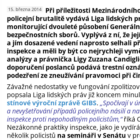
Při příležitosti Mezinárodníh
15. března 2014
policejní brutalitě vydává Liga lidských 
monitorující dvouleté působení Generáln
bezpečnostních sborů. Vyplývá z ní, že její
a jím dosazené vedení naprosto selhali př
inspekce a měli by být co nejrychleji vy
analýzy a právnička Ligy Zuzana Candigl
doporučení poslanců podává trestní ozn
podezření ze zneužívání pravomoci při či
Závažné nedostatky ve fungování zpolitizo
popsala Liga lidských práv již koncem minu
stínové výroční zprávě GIBS
.
„Spočívají v 
a nevyšetřování případů policejního násilí a n
inspekce proti nepohodlným policistům,“
říká 
Nezákonné praktiky inspekce, jako je vydírá
několik policistů
na semináři v Senátu
v p