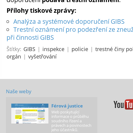
Přílohy tiskové zprávy:
Analýza a systémové doporučení GIBS
Trestní oznámení pro podezření ze zneu
při činnosti GIBS
Štítky:
GIBS
|
inspekce
|
policie
|
trestné činy po
orgán
|
vyšetřování
Naše weby
Férová justice
Web poskytující
informace o průběhu
soudního řízení a
právech a povinostech
jeho účastníků.