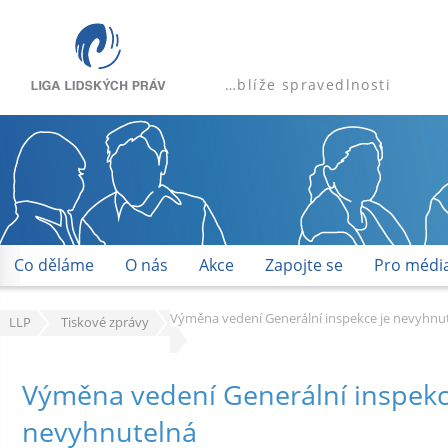
…blíže spravedlnosti
Co děláme
O nás
Akce
Zapojte se
Pro médi
Výměna vedení Generální inspekce je nevyhnu
LLP
Tiskové zprávy
Výměna vedení Generální inspekc
nevyhnutelná