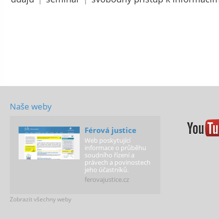
Naše weby
Férová justice
Web poskytující
informace o průběhu
soudního řízení a
právech a povinostech
jeho účastníků.
ferovajustice.cz
Zobrazit všechny weby