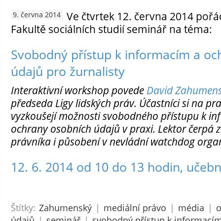
Ve čtvrtek 12. června 2014 po
9. června 2014
Fakultě sociálních studií seminář na téma:
Svobodný přístup k informacím a oc
údajů pro žurnalisty
Interaktivní workshop povede
David Zahumen
předseda Ligy lidských práv. Účastníci si na pr
vyzkoušejí možnosti svobodného přístupu k in
ochrany osobních údajů v praxi. Lektor čerpá z
právníka i působení v nevládní watchdog organ
12. 6. 2014 od 10 do 13 hodin, učebn
Štítky:
Zahumenský
|
mediální právo
|
média
|
o
údajů
|
seminář
|
svobodný přístup k informací