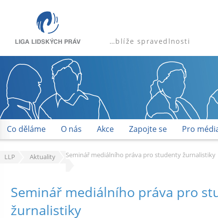
…blíže spravedlnosti
Co děláme
O nás
Akce
Zapojte se
Pro médi
Seminář mediálního práva pro studenty žurnalistiky
LLP
Aktuality
Seminář mediálního práva pro st
žurnalistiky