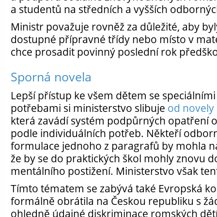
a studentů na středních a vyšších odbornýc
Ministr považuje rovněž za důležité, aby by
dostupné přípravné třídy nebo místo v mate
chce prosadit povinný poslední rok předško
Sporná novela
Lepší přístup ke všem dětem se speciálními
potřebami si ministerstvo slibuje
od novely
která zavádí systém podpůrných opatření
podle individuálních potřeb. Někteří odborní
formulace jednoho z paragrafů by mohla n
že by se do praktických škol mohly znovu do
mentálního postižení. Ministerstvo však ten
Tímto tématem se zabývá také Evropská komi
formálně obrátila na Českou republiku s žá
ohledně údajné diskriminace romských dět