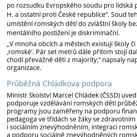
po rozsudku Evropského soudu pro lidská p
H. a ostatní proti České republice“. Soud te
umístění romských dětí do zvláštní školy b
mentálního postižení je diskriminační.
„V mnoha obcích a městech existují školy či
‚romské‘. Pár set metrů dále přitom stojí da
chodí převážně děti z majority,“ napsaly na
organizace.
Průběžná Chládkova podpora
Ministr školství Marcel Chládek (ČSSD) uvedl
podporuje vzdělávání romských dětí průbě
programy jsou zaměřeny na podporu financ
pedagoga ve třídách se žáky se zdravotním
i sociálním znevýhodněním, integraci roms
a podporu sociálně znevýhodněných roms