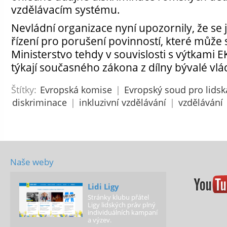
vzdělávacím systému.
Nevládní organizace nyní upozornily, že se 
řízení pro porušení povinností, které může 
Ministerstvo tehdy v souvislosti s výtkami E
týkají současného zákona z dílny bývalé vlá
Štítky:
Evropská komise
|
Evropský soud pro lidsk
diskriminace
|
inkluzivní vzdělávání
|
vzdělávání
Naše weby
Lidi Ligy
Stránky klubu přátel
Ligy lidských práv plný
individuálních kampaní
a výzev.