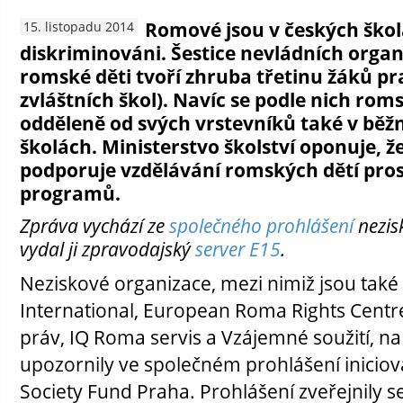
Romové jsou v českých škol
15. listopadu 2014
diskriminováni. Šestice nevládních organi
romské děti tvoří zhruba třetinu žáků pr
zvláštních škol). Navíc se podle nich roms
odděleně od svých vrstevníků také v běž
školách. Ministerstvo školství oponuje, 
podporuje vzdělávání romských dětí pro
programů.
Zpráva vychází ze
společného prohlášení
nezis
vydal ji zpravodajský
server E15
.
Neziskové organizace, mezi nimiž jsou tak
International, European Roma Rights Centre
práv, IQ Roma servis a Vzájemné soužití, na
upozornily ve společném prohlášení inici
Society Fund Praha. Prohlášení zveřejnily s