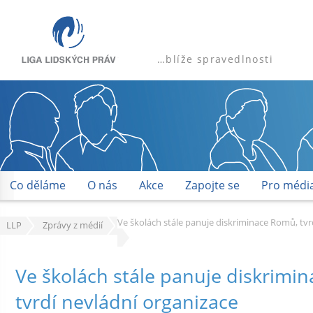
…blíže spravedlnosti
Co děláme
O nás
Akce
Zapojte se
Pro médi
Ve školách stále panuje diskriminace Romů, tvr
LLP
Zprávy z médií
Ve školách stále panuje diskrimi
tvrdí nevládní organizace