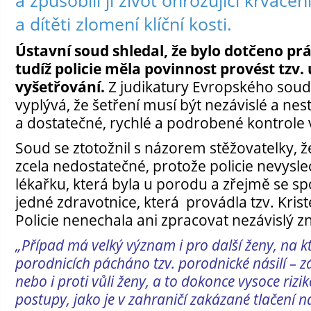
a způsobili jí život ohrožující krvácen
a dítěti zlomení klíční kosti.
Ústavní soud shledal, že bylo dotčeno prá
tudíž policie měla povinnost provést tzv.
vyšetřování.
Z judikatury Evropského soud
vyplývá, že šetření musí být nezávislé a ne
a dostatečné, rychlé a podrobené kontrole v
Soud se ztotožnil s názorem stěžovatelky, ž
zcela nedostatečné, protože policie nevyslech
lékařku, která byla u porodu a zřejmě se sp
jedné zdravotnice, která provádla tzv. Krist
Policie nenechala ani zpracovat nezávislý 
„Případ má velký význam i pro další ženy, na kt
porodnicích pácháno tzv. porodnické násilí – 
nebo i proti vůli ženy, a to dokonce vysoce riz
postupy, jako je v zahraničí zakázané tlačení na