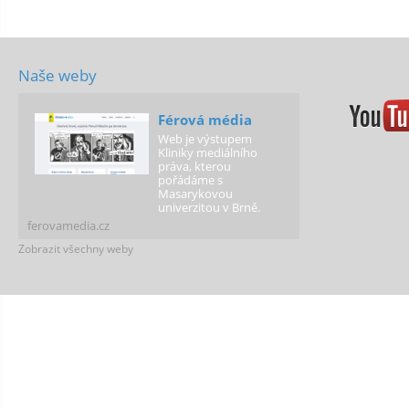
Naše weby
Férová média
Web je výstupem
Kliniky mediálního
práva, kterou
pořádáme s
Masarykovou
univerzitou v Brně.
ferovamedia.cz
Zobrazit všechny weby
Férová justice
Web poskytující
informace o průběhu
soudního řízení a
právech a povinostech
jeho účastníků.
ferovajustice.cz