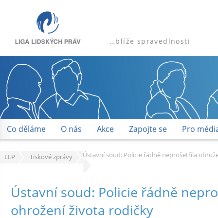
…blíže spravedlnosti
Co děláme
O nás
Akce
Zapojte se
Pro médi
Ústavní soud: Policie řádně neprošetřila ohrože
LLP
Tiskové zprávy
Ústavní soud: Policie řádně nepro
ohrožení života rodičky