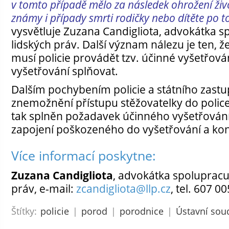
v tomto případě mělo za následek ohrožení živo
známy i případy smrti rodičky nebo dítěte po 
vysvětluje Zuzana Candigliota, advokátka sp
lidských práv. Další význam nálezu je ten, že
musí policie provádět tzv. účinné vyšetřová
vyšetřování splňovat.
Dalším pochybením policie a státního zastup
znemožnění přístupu stěžovatelky do police
tak splněn požadavek účinného vyšetřování
zapojení poškozeného do vyšetřování a kont
Více informací poskytne:
Zuzana Candigliota
, advokátka spolupracuj
práv, e-mail:
zcandigliota@llp.cz
, tel. 607 0
Štítky:
policie
|
porod
|
porodnice
|
Ústavní sou