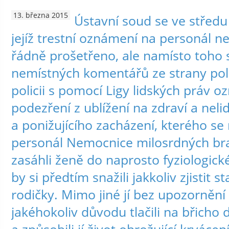
13. března 2015
Ústavní soud se ve středu
jejíž trestní oznámení na personál 
řádně prošetřeno, ale namísto toho 
nemístných komentářů ze strany poli
policii s pomocí Ligy lidských práv o
podezření z ublížení na zdraví a nel
a ponižujícího zacházení, kterého se
personál Nemocnice milosrdných brat
zasáhli ženě do naprosto fyziologick
by si předtím snažili jakkoliv zjistit 
rodičky. Mimo jiné jí bez upozornění
jakéhokoliv důvodu tlačili na břicho 