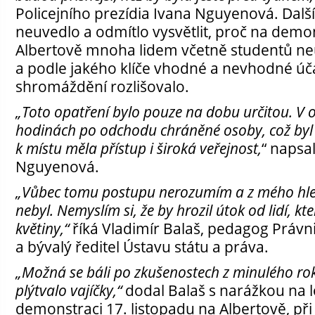
Policejního prezídia Ivana Nguyenová. Další
neuvedlo a odmítlo vysvětlit, proč na demo
Albertově mnoha lidem včetně studentů ne
a podle jakého klíče vhodné a nevhodné úč
shromáždění rozlišovalo.
„Toto opatření bylo pouze na dobu určitou. V 
hodinách po odchodu chráněné osoby, což byl 
k místu měla přístup i široká veřejnost,
“ napsa
Nguyenová.
„Vůbec tomu postupu nerozumím a z mého hl
nebyl. Nemyslím si, že by hrozil útok od lidí, kteř
květiny,“
říká Vladimír Balaš, pedagog Právni
a bývalý ředitel Ústavu státu a práva.
„Možná se báli po zkušenostech z minulého rok
plýtvalo vajíčky,“
dodal Balaš s narážkou na 
demonstraci 17. listopadu na Albertově, při