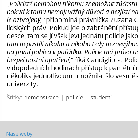
„Policisté nemohou nikomu znemožnit zúčastni
pokud k tomu nemají vážný důvod a nezjistí nap
je ozbrojený,“
připomíná právnička Zuzana Ca
lidských práv. Pokud jde o zabránění příst
desce, tam se jí však jeví jednání policie jak
tam nepustili nikoho a nikoho tedy neznevýhodň
na první pohled v pořádku. Policie má právo n
bezpečnostní opatření,“
říká Candigliota. Poli
v dopoledních hodinách přístup k pamětní 
několika jednotlivcům umožnila, šlo vesmě
univerzity.
Štítky:
demonstrace
|
policie
|
studenti
Naše weby