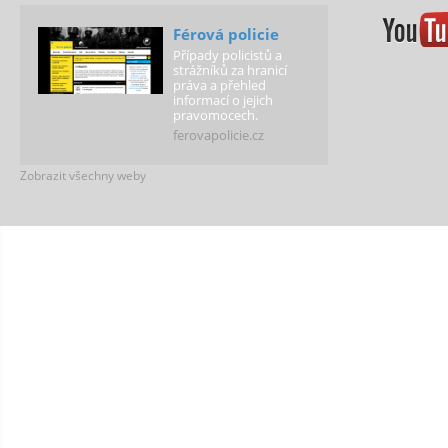
Férová policie
Případy policistů a
strážníků za hranicí
práva a přehled
informací o jejich
pravomocech.
ferovapolicie.cz
Zobrazit všechny weby
Férová škola
Podporujeme školy,
které vytváří
spravedlivé podmínky
pro všechny děti!
ferovaskola.cz
LLP Vision
Web našeho sociálního