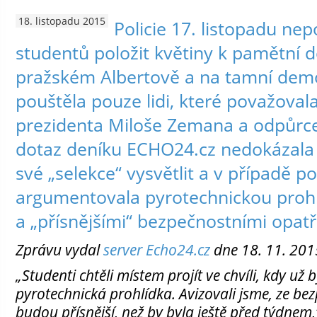
18. listopadu 2015
Policie 17. listopadu nep
studentů položit květiny k pamětní 
pražském Albertově a na tamní dem
pouštěla pouze lidi, které považovala
prezidenta Miloše Zemana a odpůrce
dotaz deníku ECHO24.cz nedokázala 
své „selekce“ vysvětlit a v případě 
argumentovala pyrotechnickou proh
a „přísnějšími“ bezpečnostními opatř
Zprávu vydal
server Echo24.cz
dne 18. 11. 201
„Studenti chtěli místem projít ve chvíli, kdy už
pyrotechnická prohlídka. Avizovali jsme, ze be
budou přísnější, než by byla ještě před týdnem,