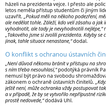
házeli na prezidenta vejce. I přesto ale poli
letos neměla přístup studentům či jiným l
uzavřít.
„Pokud měli na někoho podezření, měl
ale nedělat tohle. Záleží, kdo velí zásahu a ja
vyhodnotit, ale tady je nevyhodnotili nejlépe,“
m
„Takového jsme si zvolili prezidenta. Kdyby se 
jinak, tahle situace nenastane,“
dodal.
O konflikt s ochranou ústavních čin
„Není důvod někomu bránit v přístupu na shro
s ním třeba nesouhlasí,“
podotýká právník Pav
nemusí být právo na svobodu shromažďován
zákonem o ochraně ústavních činitelů.
„Kdy
ještě není, může ochranka vždy postupovat tak, 
a v případě, že by se vytvořilo nepřípustné rizi
prostě nedovede,“
dodává Uhl.