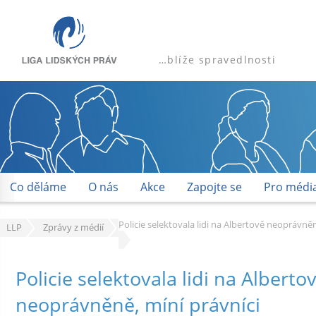
…blíže spravedlnosti
Co děláme
O nás
Akce
Zapojte se
Pro médi
Policie selektovala lidi na Albertově neoprávněn
LLP
Zprávy z médií
Policie selektovala lidi na Alberto
neoprávněně, míní právníci