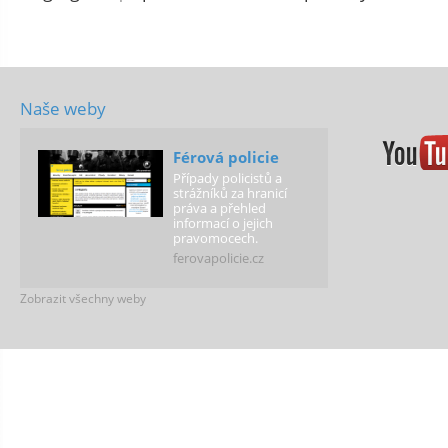
Naše weby
Férová policie
Případy policistů a
strážníků za hranicí
práva a přehled
informací o jejich
pravomocech.
ferovapolicie.cz
Zobrazit všechny weby
LLP Vision
Web našeho sociálního
podniku LLP Vision,
který nabízí vzdělávací
kurzy a odborné
analýzy a studie.