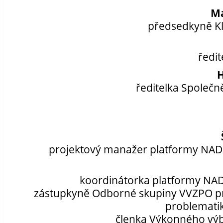
Ma
předsedkyně Klu
ředit
H
ředitelka Společně
projektový manažer platformy NA
koordinátorka platformy N
zástupkyně Odborné skupiny VVZPO
p
problematik
členka Výkonného výb