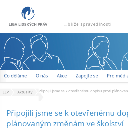
…blíže spravedlnosti
Co děláme
O nás
Akce
Zapojte se
Pro médi
Připojili jsme se k otevřenému dopisu proti plánov
LLP
Aktuality
Připojili jsme se k otevřenému do
plánovaným změnám ve školství