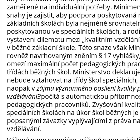
zaměřené na individuální potřeby. Minimem
snahy je zajistit, aby podpora poskytovaná
základních školách byla nejméně srovnate
poskytovanou ve speciálních školách, a rodi
vystaveni dilematu mezi „kvalitním vzdělán
v běžné základní škole. Této snaze však Mi
rovněž navrhovaným zněním § 17 vyhlášky,
omezí maximální počet pedagogických prac
třídách běžných škol. Ministerstvo deklaruj
nebude vztahovat na třídy škol speciálních, 
naopak v
zájmu významného posílení kvality
vzdělávání
3
počítá s automatickou přítomno
pedagogických
pracovníků. Zvyšování kvali
speciálních školách na úkor škol běžných je
popsanými závazky vyplývajícími z práva na 
vzdělávání.
Vážený pane premiére, vážený pane ministř