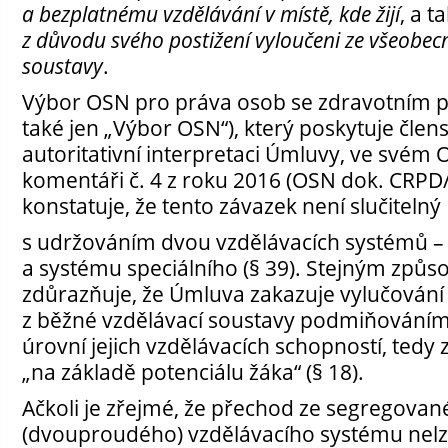
a bezplatnému vzdělávání v místě, kde žijí
, a t
z důvodu svého postižení vyloučeni ze všeobec
soustavy
.
Výbor OSN pro práva osob se zdravotním p
také jen „Výbor OSN“), který poskytuje čle
autoritativní interpretaci Úmluvy, ve své
komentáři č. 4 z roku 2016 (OSN dok. CRPD
konstatuje, že tento závazek není slučitelný
s udržováním dvou vzdělávacích systémů 
a systému speciálního (§ 39). Stejným zp
zdůrazňuje, že Úmluva zakazuje vylučování
z běžné vzdělávací soustavy podmiňováním 
úrovní jejich vzdělávacích schopností, tedy
„na základě potenciálu žáka“ (§ 18).
Ačkoli je zřejmé, že přechod ze segregova
(dvouproudého) vzdělávacího systému nelze