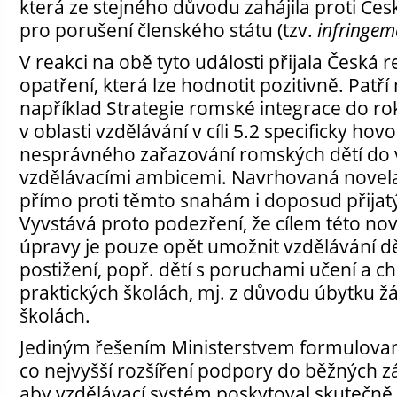
která ze stejného důvodu zahájila proti Česk
pro porušení členského státu (tzv.
infringem
V reakci na obě tyto události přijala Česká 
opatření, která lze hodnotit pozitivně. Patří
například Strategie romské integrace do ro
v oblasti vzdělávání v cíli 5.2 specificky ho
nesprávného zařazování romských dětí do v
vzdělávacími ambicemi. Navrhovaná novela
přímo proti těmto snahám i doposud přija
Vyvstává proto podezření, že cílem této n
úpravy je pouze opět umožnit vzdělávání d
postižení, popř. dětí s poruchami učení a c
praktických školách, mj. z důvodu úbytku ž
školách.
Jediným řešením Ministerstvem formulovan
co nejvyšší rozšíření podpory do běžných zá
aby vzdělávací systém poskytoval skutečně k