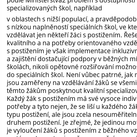
specializovaných škol, například
v oblastech s nižší populací, a pravděpod
s nízkou naplněností speciálních škol, ve k
vzdělávat jen někteří žáci s postižením. Ř
kvalitního a na potřeby orientovaného vzdě
s postižením je však implementace inkluziv
a zajištění dostačující podpory v běžných m
školách, nikoli opětovné rozšiřování možno
do speciálních škol. Není vůbec patrné, jak
jsou zaměřeny na vzdělávání žáků se všemi 
těmto žákům poskytnout kvalitní specializ
Každý žák s postižením má své vysoce indiv
potřeby a tyto nejen, že se liší u každého ž
typu postižení, ale jsou zcela nesouměřitel
druhem postižení. Je zřejmé, že jedinou mo
je vyloučení žáků s postižením z běžného v