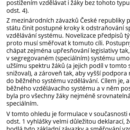
postižením vzdělávat i žáky bez tohoto typu 
odst. 4).
Z mezinárodních závazků České republiky p
státu činit postupné kroky k odstraňování s
vzdělávání systému. Novelizace předpisů týk
proto musí směřovat k tomuto cíli. Postupn
chápat zejména upřesňování legislativy tak,
v segregovaném (speciálním) systému umož
užšímu spektru žáků (a jejich podíl v tomto
snižoval), a zároveň tak, aby vyšší podpor
do běžného systému vzdělávání. Cílem je, a
běžného vzdělávacího systému a v něm po
byla pro všechny žáky nejméně srovnatelná
speciálním.
V tomto ohledu je formulace v současnosti 
odst. 1 vyhlášky velmi důležitou deklarací, 
hodlá tyto základní závazky a směřování v