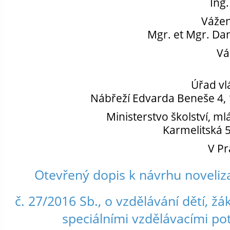
Ing.
Vážen
Mgr. et Mgr. Da
Vá
Úřad vl
Nábřeží Edvarda Beneše 4, 
Ministerstvo školství, m
Karmelitská 
V Pr
Otevřený dopis k návrhu noveliz
č. 27/2016 Sb., o vzdělávání dětí, ž
speciálními vzdělávacími po