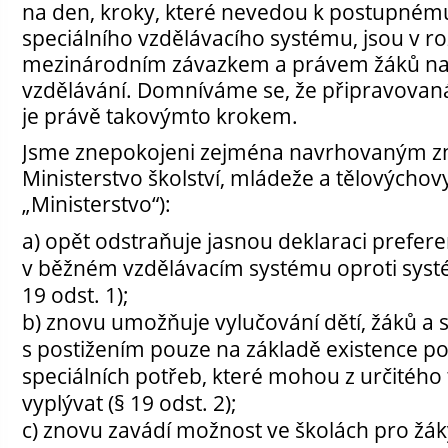
na den, kroky, které nevedou k postupném
speciálního vzdělávacího systému, jsou v r
mezinárodním závazkem a právem žáků na 
vzdělávání. Domníváme se, že připravovaná
je právě takovýmto krokem.
Jsme znepokojeni zejména navrhovaným zn
Ministerstvo školství, mládeže a tělovýchovy
„Ministerstvo“):
a) opět odstraňuje jasnou deklaraci prefer
v běžném vzdělávacím systému oproti syst
19 odst. 1);
b) znovu umožňuje vylučování dětí, žáků a 
s postižením pouze na základě existence post
speciálních potřeb, které mohou z určitého 
vyplývat (§ 19 odst. 2);
c) znovu zavádí možnost ve školách pro žá