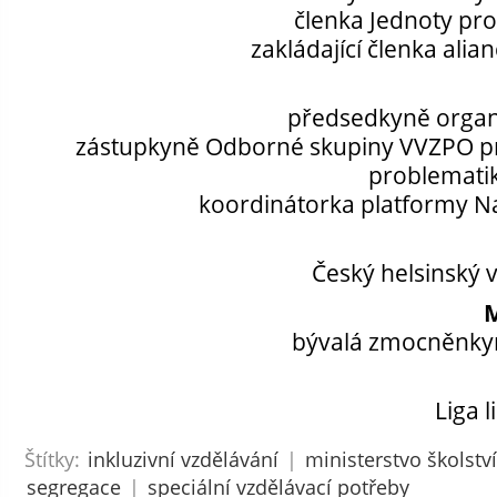
členka Jednoty pro 
zakládající členka alian
předsedkyně organi
zástupkyně Odborné skupiny VVZPO pr
problematik
koordinátorka platformy N
Český helsinský vý
bývalá zmocněnkyn
Liga 
Štítky:
inkluzivní vzdělávání
|
ministerstvo školství
segregace
|
speciální vzdělávací potřeby