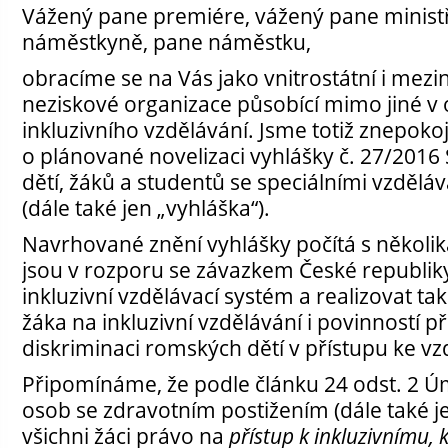
Vážený pane premiére, vážený pane ministř
náměstkyně, pane náměstku,
obracíme se na Vás jako vnitrostátní i mezi
neziskové organizace působící mimo jiné v 
inkluzivního vzdělávání. Jsme totiž znepok
o plánované novelizaci vyhlášky č. 27/2016 
dětí, žáků a studentů se speciálními vzděl
(dále také jen „vyhláška“).
Navrhované znění vyhlášky počítá s několi
jsou v rozporu se závazkem České republik
inkluzivní vzdělávací systém a realizovat t
žáka na inkluzivní vzdělávání i povinností 
diskriminaci romských dětí v přístupu ke vz
Připomínáme, že podle článku 24 odst. 2 Ú
osob se zdravotním postižením (dále také j
všichni žáci právo na
přístup k inkluzivnímu, 