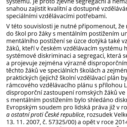
systému. Je proto zjevně segregační a nem
snahou zajistit kvalitní a dostupné vzdělává
speciálními vzdělávacími potřebami.
V této souvislosti je nutné připomenout, že
do škol pro žáky s mentálním postižením um
mentálního postižení se úzce dotýká také 
žáků, kteří v českém vzdělávacím systému hi
systémové diskriminaci a segregaci, která s
a projevuje zejména výrazně disproporčn
těchto žáků ve speciálních školách a zejmén
praktických (jejichž školní vzdělávací plán 
rámcového vzdělávacího plánu s přílohou L
disproporční zastoupení romských žáků ve 
s mentálním postižením bylo shledáno dis
Evropským soudem pro lidská práva již v ro
a ostatní proti České republice
, rozsudek Vel
13. 11. 2007, č. 57325/00) a opět v roce 20