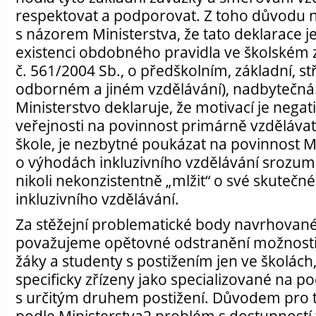
respektovat a podporovat. Z toho důvodu
s názorem Ministerstva, že tato deklarace j
existenci obdobného pravidla ve školském
č. 561/2004 Sb., o předškolním, základní, s
odborném a jiném vzdělávání), nadbytečná
Ministerstvo deklaruje, že motivací je negat
veřejnosti na povinnost primárně vzdělávat
škole, je nezbytné poukázat na povinnost M
o výhodách inkluzivního vzdělávání srozum
nikoli nekonzistentně „mlžit“ o své skuteč
inkluzivního vzdělávání.
Za stěžejní problematické body navrhovan
považujeme opětovné odstranění možnosti 
žáky a studenty s postižením jen ve školách,
specificky zřízeny jako specializované na 
s určitým druhem postižení. Důvodem pro t
podle Ministerstva2 problém s dostupností 