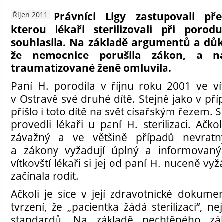
Právníci Ligy zastupovali p
Říjen 2011
kterou lékaři sterilizovali při poro
souhlasila. Na základě argumentů a důk
že nemocnice porušila zákon, a na
traumatizované ženě omluvila.
Paní H. porodila v říjnu roku 2001 ve ví
v Ostravě své druhé dítě. Stejně jako v p
přišlo i toto dítě na svět císařským řezem
provedli lékaři u paní H. sterilizaci. Ačk
závažný a ve většině případů nevratn
a zákony vyžadují úplný a informovaný 
vítkovští lékaři si jej od paní H. nuceně vyž
začínala rodit.
Ačkoli je sice v její zdravotnické dokum
tvrzení, že „pacientka žádá sterilizaci“, ne
standardů. Na základě nechtěného zá