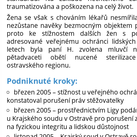
traumatizována a poškozena na celý život.
Žena se však s chováním lékařů nesmířila
nezůstane navěky bezmocným objektem po
proto ke stížnostem dalších žen s
adresované veřejnému ochránci lidských
letech byla paní H. zvolena mluvčí n
pětadvaceti obětí nucené steriliza
ostravského regionu.
Podniknuté kroky:
březen 2005 – stížnost u veřejného ochr
konstatoval porušení práv stěžovatelky
březen 2005 – prostřednictvím Ligy podán
u Krajského soudu v Ostravě pro porušení 
na fyzickou integritu a lidskou důstojnost
listopad 2005 – Krajský soud v Ostravě ro