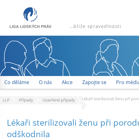
…blíže spravedlnosti
Co děláme
O nás
Akce
Zapojte se
Pro médi
Lékaři sterilizovali ženu při po
LLP
Případy
Uzavřené případy
Lékaři sterilizovali ženu při porodu
odškodnila