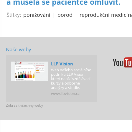
a musela se pacientce omluvit.
Štítky:
ponižování
|
porod
|
reprodukční medicín
Naše weby
LLP Vision
Web našeho sociálního
podniku LLP Vision,
který nabízí vzdělávací
kurzy a odborné
analýzy a studie.
www.llpvision.cz
Zobrazit všechny weby
Férová justice
Web poskytující