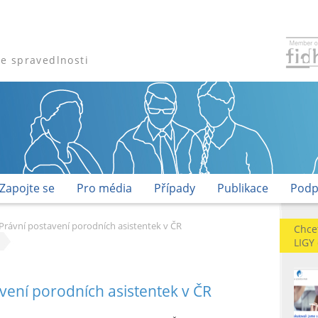
že spravedlnosti
Zapojte se
Pro média
Případy
Publikace
Podp
Právní postavení porodních asistentek v ČR
Chce
LIGY
vení porodních asistentek v ČR