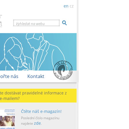
en
cz
Vyhledat na webu
ořte nás
Kontakt
te dostávat pravidelné informace z
 e-mailem?
Čtěte náš e-magazín!
Poslední číslo magazínu
zde
najdete
.