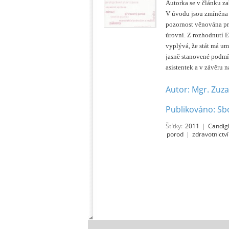
Autorka se v článku z
V úvodu jsou zmíněna p
pozornost věnována prá
úrovni. Z rozhodnutí E
vyplývá, že stát má u
jasně stanovené podmí
asistentek a v závěru 
Autor: Mgr. Zuza
Publikováno: Sb
Štítky:
2011
|
Candigl
porod
|
zdravotnictví