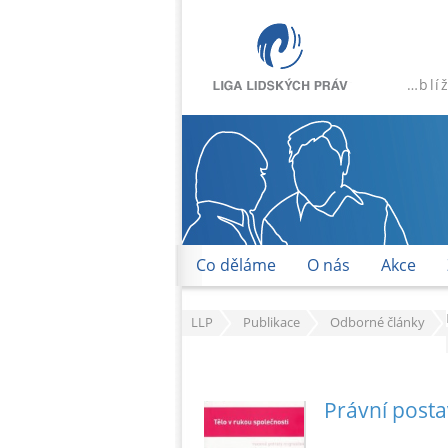
…blí
Co děláme
O nás
Akce
LLP
Publikace
Odborné články
Právní posta