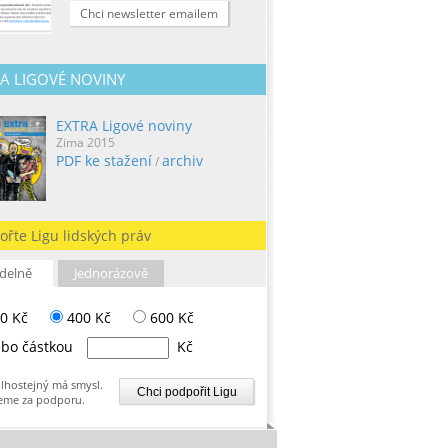
Chci newsletter emailem
A LIGOVÉ NOVINY
EXTRA Ligové noviny
Zima 2015
PDF ke stažení
archiv
/
ořte Ligu lidských práv
delně
Jednorázově
0 Kč
400 Kč
600 Kč
bo částkou
Kč
lhostejný má smysl.
eme za podporu.