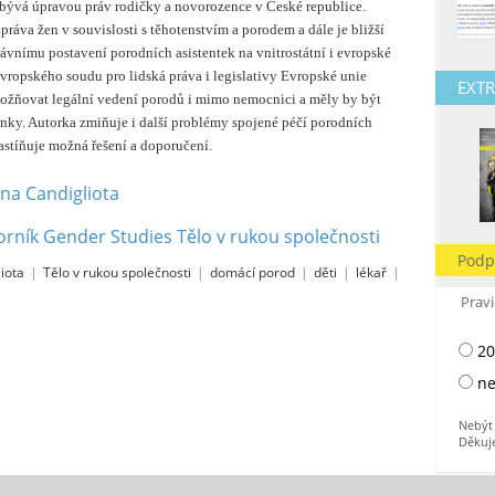
abývá úpravou práv rodičky a novorozence v České republice.
ráva žen v souvislosti s těhotenstvím a porodem a dále je bližší
vnímu postavení porodních asistentek na vnitrostátní i evropské
vropského soudu pro lidská práva i legislativy Evropské unie
EXTR
možňovat legální vedení porodů i mimo nemocnici a měly by být
nky. Autorka zmiňuje i další problémy spojené péčí porodních
nastíňuje možná řešení a doporučení.
na Candigliota
orník Gender Studies Tělo v rukou společnosti
Podp
iota
|
Tělo v rukou společnosti
|
domácí porod
|
děti
|
lékař
|
Pravi
20
ne
Nebýt 
Děkuj