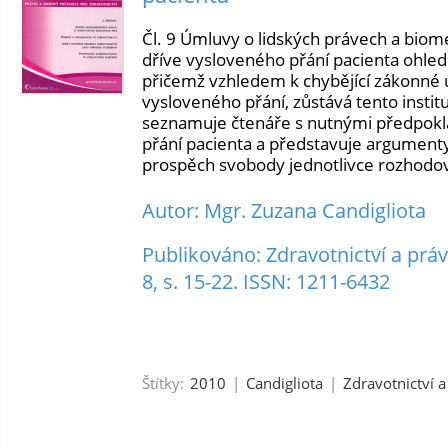
Čl. 9 Úmluvy o lidských právech a biome
dříve vysloveného přání pacienta ohle
přičemž vzhledem k chybějící zákonné 
vysloveného přání, zůstává tento insti
seznamuje čtenáře s nutnými předpokl
přání pacienta a představuje argumenty
prospěch svobody jednotlivce rozhodov
Autor: Mgr. Zuzana Candigliota
Publikováno: Zdravotnictví a právo
8, s. 15-22. ISSN: 1211-6432
Štítky:
2010
|
Candigliota
|
Zdravotnictví a