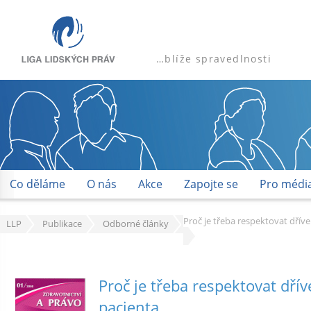
…blíže spravedlnosti
Co děláme
O nás
Akce
Zapojte se
Pro médi
Proč je třeba respektovat dřív
LLP
Publikace
Odborné články
Proč je třeba respektovat dří
pacienta