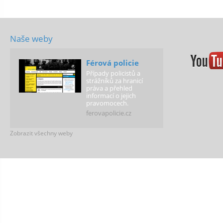
Naše weby
Férová policie
Případy policistů a
strážníků za hranicí
práva a přehled
informací o jejich
pravomocech.
ferovapolicie.cz
Zobrazit všechny weby
Férová škola
Podporujeme školy,
které vytváří
spravedlivé podmínky
pro všechny děti!
ferovaskola.cz