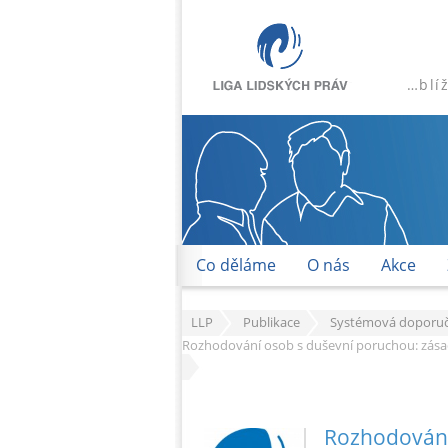
…blí
Co děláme
O nás
Akce
LLP
Publikace
Systémová doporuč
Rozhodování osob s duševní poruchou: zása
Rozhodování