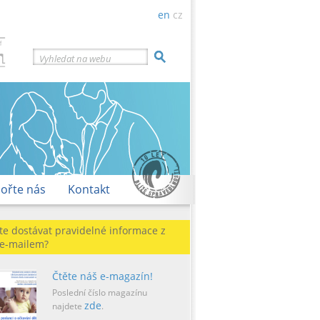
en
cz
Vyhledat na webu
ořte nás
Kontakt
te dostávat pravidelné informace z
 e-mailem?
Čtěte náš e-magazín!
Poslední číslo magazínu
zde
najdete
.