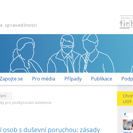
že spravedlnosti
Zapojte se
Pro média
Případy
Publikace
Podp
Chce
ení
LIGY
dy pro poskytování asistence
 osob s duševní poruchou: zásady