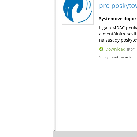
pro poskytov
Systémové doporuč
Liga a MDAC pouk
a mentálním posti
na zásady poskytov
Download
[PDF, 
Štítky:
opatrovnictví