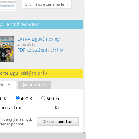
Chci newsletter emailem
A LIGOVÉ NOVINY
EXTRA Ligové noviny
Zima 2015
PDF ke stažení
archiv
/
ořte Ligu lidských práv
delně
Jednorázově
0 Kč
400 Kč
600 Kč
bo částkou
Kč
lhostejný má smysl.
eme za podporu.