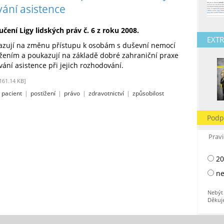
ání asistence
ení Ligy lidských práv č. 6 z roku 2008.
EXTR
azují na změnu přístupu k osobám s duševní nemocí
žením a poukazují na základě dobré zahraniční praxe
ání asistence při jejich rozhodování.
161.14 KB]
|
pacient
|
postižení
|
právo
|
zdravotnictví
|
způsobilost
Podp
Pravi
20
ne
Nebýt 
Děkuj