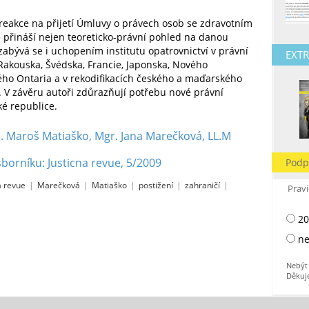
 reakce na přijetí Úmluvy o právech osob se zdravotním
e přináší nejen teoreticko-právní pohled na danou
zabývá se i uchopením institutu opatrovnictví v právní
EXTR
akouska, Švédska, Francie, Japonska, Nového
ho Ontaria a v rekodifikacích českého a maďarského
.
V závěru
autoři zdůrazňují potřebu nové právní
ké republice.
c. Maroš Matiaško, Mgr. Jana Marečková, LL.M
borníku: Justicna revue, 5/2009
Podp
á revue
|
Marečková
|
Matiaško
|
postižení
|
zahraničí
|
Pravi
20
ne
Nebýt 
Děkuj