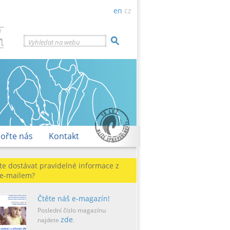
en
cz
Vyhledat na webu
ořte nás
Kontakt
te dostávat pravidelné informace z
 e-mailem?
Čtěte náš e-magazín!
Poslední číslo magazínu
zde
najdete
.