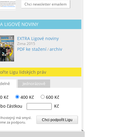
Chci newsletter emailem
A LIGOVÉ NOVINY
EXTRA Ligové noviny
Zima 2015
PDF ke stažení
archiv
/
ořte Ligu lidských práv
delně
Jednorázově
0 Kč
400 Kč
600 Kč
bo částkou
Kč
lhostejný má smysl.
eme za podporu.