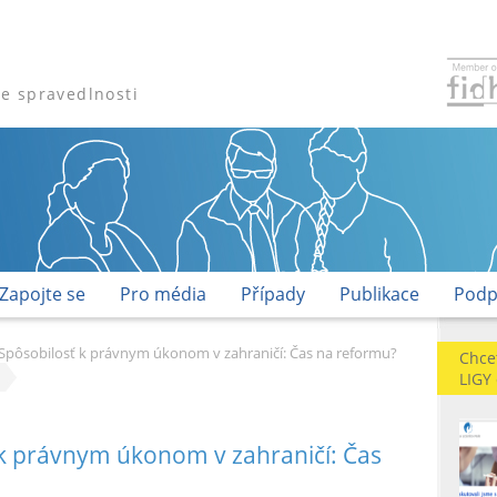
že spravedlnosti
Zapojte se
Pro média
Případy
Publikace
Podp
Spôsobilosť k právnym úkonom v zahraničí: Čas na reformu?
Chce
LIGY
 k právnym úkonom v zahraničí: Čas