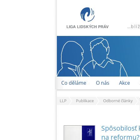
…blí
Co děláme
O nás
Akce
LLP
Publikace
Odborné články
Spôsobilosť
na reformu?