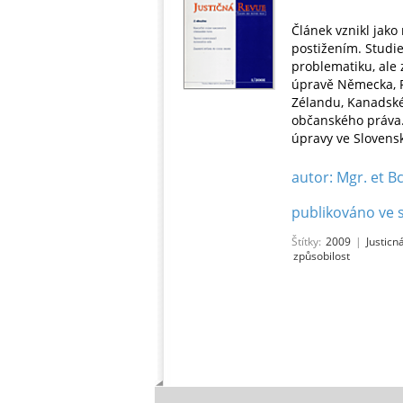
Článek vznikl jako
postižením. Studi
problematiku, ale 
úpravě Německa, R
Zélandu, Kanadské
občanského práva
úpravy ve Slovens
autor: Mgr. et B
publikováno ve s
Štítky:
2009
|
Justicn
způsobilost