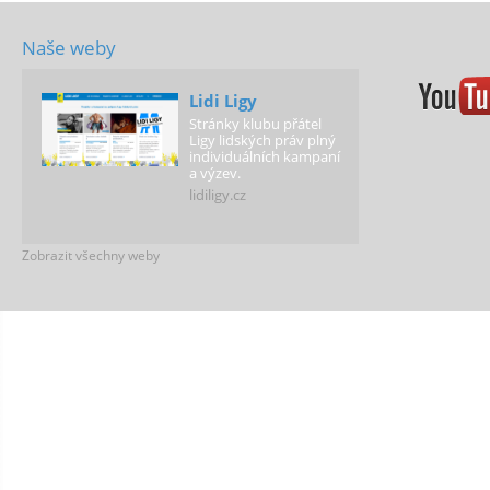
Naše weby
Lidi Ligy
Stránky klubu přátel
Ligy lidských práv plný
individuálních kampaní
a výzev.
lidiligy.cz
Zobrazit všechny weby
LLP Vision
Web našeho sociálního
podniku LLP Vision,
který nabízí vzdělávací
kurzy a odborné
analýzy a studie.
www.llpvision.cz