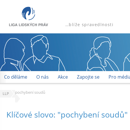
…blíže spravedlnosti
Co děláme
O nás
Akce
Zapojte se
Pro médi
pochybení soudů
LLP
Klíčové slovo: "pochybení soudů"