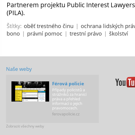
Partnerem projektu Public Interest Lawyers
(PILA).
Štítky:
oběť trestného činu
|
ochrana lidských prá
bono
|
právní pomoc
|
trestní právo
|
školství
Naše weby
Férová policie
Případy policistů a
strážníků za hranicí
práva a přehled
informací o jejich
pravomocech.
ferovapolicie.cz
Zobrazit všechny weby