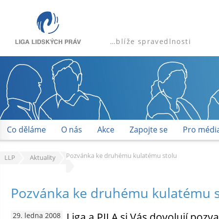
…blíže spravedlnosti
Co děláme
O nás
Akce
Zapojte se
Pro médi
Pozvánka ke druhému kulatému stolu
LLP
Aktuality
Pozvánka ke druhému kulatému s
Liga a PILA si Vás dovolují pozv
29. ledna 2008