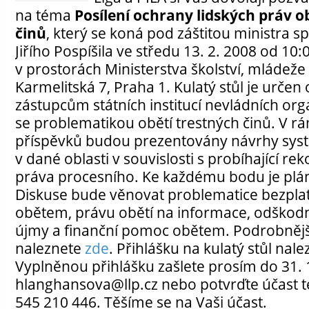
na téma
Posílení ochrany lidských práv o
činů
, který se koná pod záštitou ministra s
Jiřího Pospíšila ve středu 13. 2. 2008 od 10:
v prostorách Ministerstva školství, mládeže
Karmelitská 7, Praha 1. Kulatý stůl je určen
zástupcům státních institucí nevládních org
se problematikou obětí trestných činů. V r
příspěvků budou prezentovány návrhy sy
v dané oblasti v souvislosti s probíhající rek
práva procesního. Ke každému bodu je plá
Diskuse bude věnovat problematice bezpla
obětem, právu obětí na informace, odškodn
újmy a finanční pomoc obětem. Podrobněj
naleznete
zde
. Přihlášku na kulatý stůl nal
Vyplněnou přihlášku zašlete prosím do 31. 
hlanghansova@llp.cz nebo potvrďte účast te
545 210 446. Těšíme se na Vaši účast.