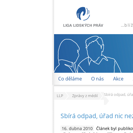
…blí
Co děláme
O nás
Akce
Sbírá odpad, úř
LLP
Zprávy z médií
Sbírá odpad, úřad nic n
16. dubna 2010
Článek byl publik