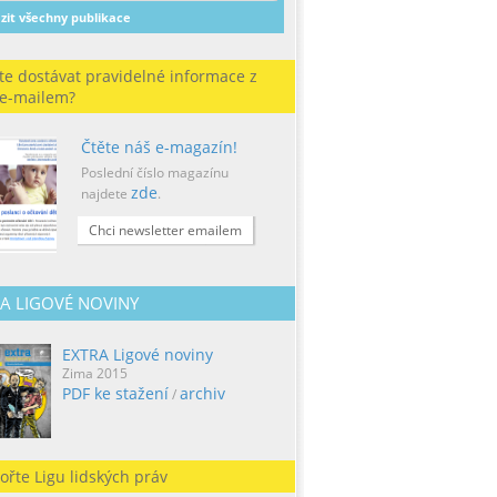
zit všechny publikace
te dostávat pravidelné informace z
 e-mailem?
Čtěte náš e-magazín!
Poslední číslo magazínu
zde
najdete
.
Chci newsletter emailem
A LIGOVÉ NOVINY
EXTRA Ligové noviny
Zima 2015
PDF ke stažení
archiv
/
ořte Ligu lidských práv