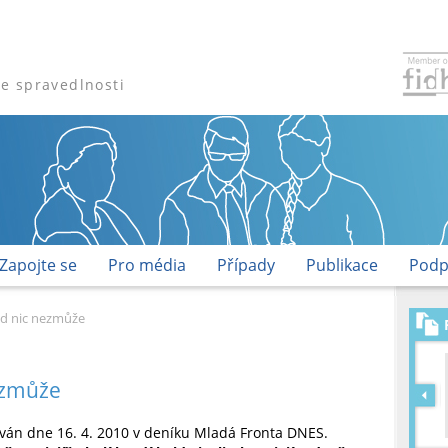
že spravedlnosti
Zapojte se
Pro média
Případy
Publikace
Podp
ad nic nezmůže
ezmůže
ován dne 16. 4. 2010 v deníku Mladá Fronta DNES.