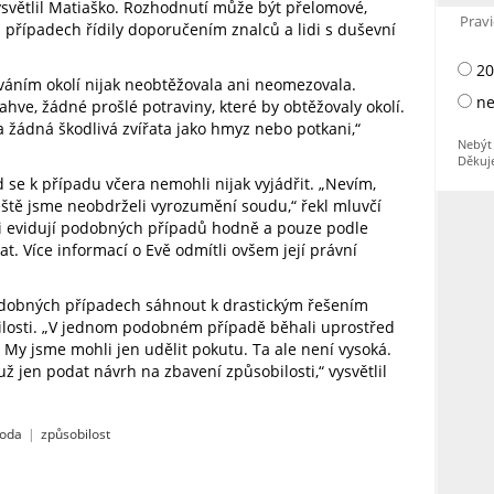
vysvětlil Matiaško. Rozhodnutí může být přelomové,
Pravi
případech řídily doporučením znalců a lidi s duševní
20
áním okolí nijak neobtěžovala ani neomezovala.
ne
hve, žádné prošlé potraviny, které by obtěžovaly okolí.
žádná škodlivá zvířata jako hmyz nebo potkani,“
Nebýt 
Děkuj
d se k případu včera nemohli nijak vyjádřit. „Nevím,
ještě jsme neobdrželi vyrozumění soudu,“ řekl mluvčí
i evidují podobných případů hodně a pouze podle
. Více informací o Evě odmítli ovšem její právní
odobných případech sáhnout k drastickým řešením
losti. „V jednom podobném případě běhali uprostřed
 My jsme mohli jen udělit pokutu. Ta ale není vysoká.
už jen podat návrh na zbavení způsobilosti,“ vysvětlil
oda
|
způsobilost