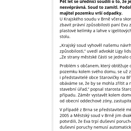
Pět let se úředníci soudili o to, že j
nesvéprávná. Soud to zamítl. Podob
majitel pozemku vrší odpadky.
U Krajského soudu v Brně včera skonči
zbavit právní způsobilosti paní Evu
plastové kelímky a lahve v igelitový
stolu.
„Krajský soud vyhověl našemu návrhu
způsobilosti,“ uvedl advokát Ligy li
„Ze strany městské části se jednalo 
Problém s občanem, který obtěžuje
pozemku kolem svého domu, se už zh
i představitelé obce Starovičky na Bř
obáváme se, že by se mohla zřítit a
stavební úřad,“ popsal starosta Star
případu. Záměr vystavět kolem domu
od obecní oddechové zóny, zastupitel
V případě z Brna se představitelé mě
2005 a Městský soud v Brně jim dvakr
potvrdili, že Eva trpí duševní poruc
duševní poruchy nemusí automaticky 