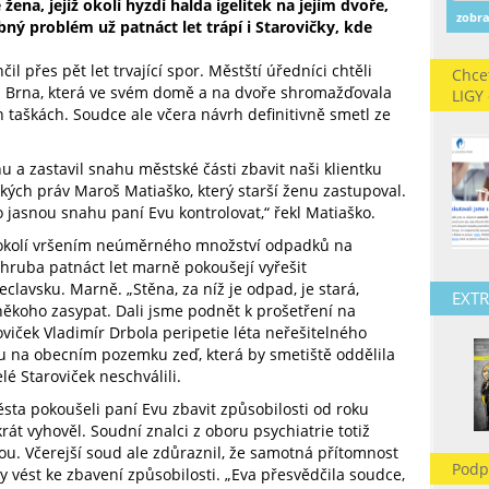
e žena, jejíž okolí hyzdí halda igelitek na jejím dvoře,
zobra
ný problém už patnáct let trápí i Starovičky, kde
l přes pět let trvající spor. Městští úředníci chtěli
Chce
 z Brna, která ve svém domě a na dvoře shromažďovala
LIGY
ch taškách. Soudce ale včera návrh definitivně smetl ze
 a zastavil snahu městské části zbavit naši klientku
dských práv Maroš Matiaško, který starší ženu zastupoval.
o jasnou snahu paní Evu kontrolovat,“ řekl Matiaško.
 okolí vršením neúměrného množství odpadků na
ruba patnáct let marně pokoušejí vyřešit
eclavsku. Marně. „Stěna, za níž je odpad, je stará,
EXTR
 někoho zasypat. Dali jsme podnět k prošetření na
oviček Vladimír Drbola peripetie léta neřešitelného
 na obecním pozemku zeď, která by smetiště oddělila
é Staroviček neschválili.
sta pokoušeli paní Evu zbavit způsobilosti od roku
át vyhověl. Soudní znalci z oboru psychiatrie totiž
hou. Včerejší soud ale zdůraznil, že samotná přítomnost
Podp
vést ke zbavení způsobilosti. „Eva přesvědčila soudce,