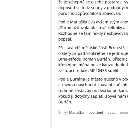
že je schopná se o sebe postarat,“ 
doposud se totiž soudy v podobných 
poruchou způsobilosti zbavovali.
Podle Matiaška Eva ovšem svým chov
„Shromažďovala plastové kelímky a la
Rozhodně se tam nikdy neobjevovala 
popsal.
Přestavitelé městské části Brno-stře
o který případ konkrétně se jedná, 
Brna-středu Roman Burián. Úředníc
křestního jména nelze kauzu dohledat
zástupci redakciMF DNES sdělit.
Podle Buriána je město nuceno v p
a rovnou navrhnout zbavení způsobi
rodinné zástavby po dvorku potkani.
Pokud ji dotyčný zaplatí, zbývá nám 
Burián.
Štítky:
Matiaško
|
postižení
|
soud
|
svob