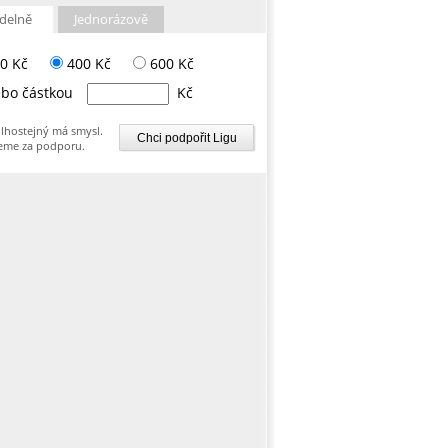
delně
Jednorázově
0 Kč
400 Kč
600 Kč
bo částkou
Kč
lhostejný má smysl.
eme za podporu.