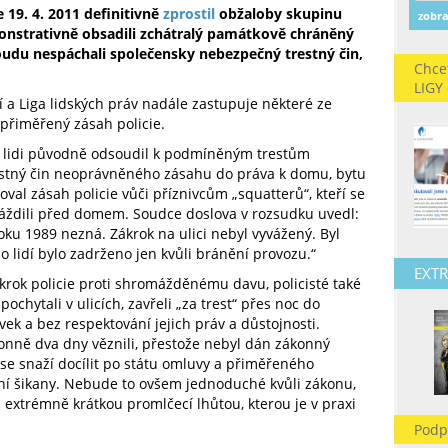
 19. 4. 2011 definitivně
zprostil
obžaloby skupinu
zobra
monstrativně obsadili zchátralý památkově chráněný
oudu nespáchali společensky nebezpečný trestný čin,
Chce
LIGY
 a Liga lidských práv nadále zastupuje některé ze
epřiměřený zásah policie.
dé lidi původně odsoudil k podmíněným trestům
stný čin neoprávněného zásahu do práva k domu, bytu
oval zásah policie vůči příznivcům „squatterů“, kteří se
áždili před domem. Soudce doslova v rozsudku uvedl:
roku 1989 nezná. Zákrok na ulici nebyl vyvážený. Byl
o lidí bylo zadrženo jen kvůli bránění provozu.“
EXTR
rok policie proti shromážděnému davu, policisté také
chytali v ulicích, zavřeli „za trest“ přes noc do
vek a bez respektování jejich práv a důstojnosti.
onně dva dny věznili, přestože nebyl dán zákonný
 se snaží docílit po státu omluvy a přiměřeného
ejní šikany. Nebude to ovšem jednoduché kvůli zákonu,
 extrémně krátkou promlčecí lhůtou, kterou je v praxi
Podp