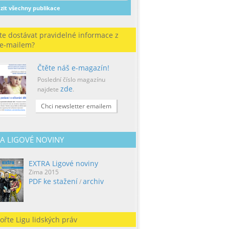
zit všechny publikace
te dostávat pravidelné informace z
 e-mailem?
Čtěte náš e-magazín!
Poslední číslo magazínu
zde
najdete
.
Chci newsletter emailem
A LIGOVÉ NOVINY
EXTRA Ligové noviny
Zima 2015
PDF ke stažení
archiv
/
ořte Ligu lidských práv