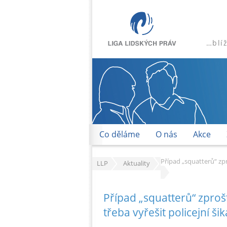
…blí
Co děláme
O nás
Akce
Případ „squatterů“ zpr
LLP
Aktuality
Případ „squatterů“ zproš
třeba vyřešit policejní ši