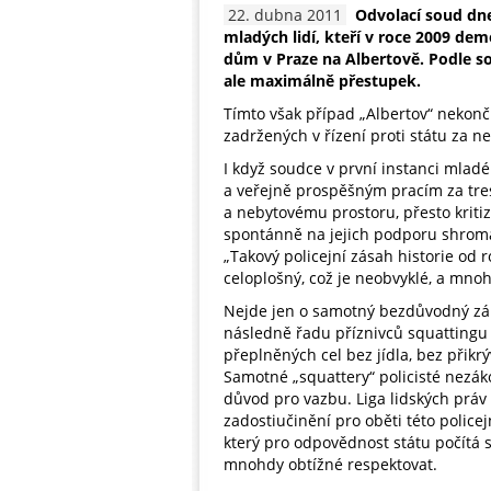
22. dubna 2011
Odvolací soud dne
mladých lidí, kteří v roce 2009 de
dům v Praze na Albertově. Podle s
ale maximálně přestupek.
Tímto však případ „Albertov“ nekončí
zadržených v řízení proti státu za n
I když soudce v první instanci mla
a veřejně prospěšným pracím za tre
a nebytovému prostoru, přesto kritiz
spontánně na jejich podporu shrom
„Takový policejní zásah historie od 
celoplošný, což je neobvyklé, a mnoh
Nejde jen o samotný bezdůvodný zák
následně řadu příznivců squattingu po
přeplněných cel bez jídla, bez přikrý
Samotné „squattery“ policisté nezák
důvod pro vazbu. Liga lidských práv
zadostiučinění pro oběti této polic
který pro odpovědnost státu počítá s
mnohdy obtížné respektovat.