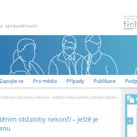
že spravedlnosti
Zapojte se
Pro média
Případy
Publikace
Podp
oštěním obžaloby nekončí – ještě je třeba vyřešit policejní šikanu
těním obžaloby nekončí – ještě je
kanu