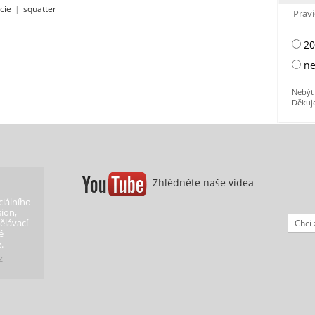
icie
|
squatter
Pravi
20
ne
Nebýt 
Děkuj
Zhlédněte naše videa
iálního
ion,
ělávací
Chci 
é
.
z