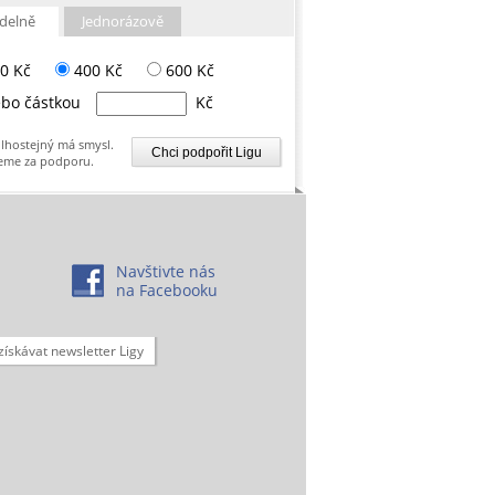
delně
Jednorázově
0 Kč
400 Kč
600 Kč
bo částkou
Kč
lhostejný má smysl.
eme za podporu.
Navštivte nás
na Facebooku
získávat newsletter Ligy