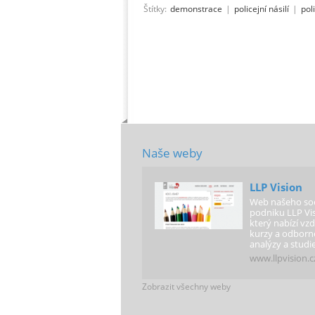
Štítky:
demonstrace
|
policejní násilí
|
pol
Naše weby
LLP Vision
Web našeho soc
podniku LLP Vis
který nabízí vzd
kurzy a odborn
analýzy a studie
www.llpvision.c
Zobrazit všechny weby