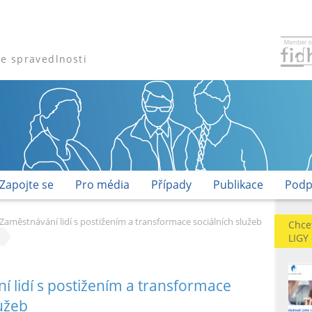
že spravedlnosti
Zapojte se
Pro média
Případy
Publikace
Podp
Zaměstnávání lidí s postižením a transformace sociálních služeb
Chce
LIGY
 lidí s postižením a transformace
lužeb