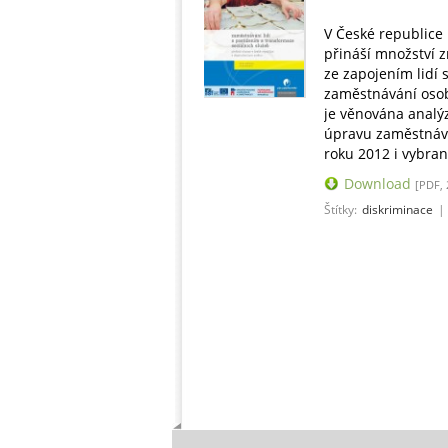
V České republice 
přináší množství z
ze zapojením lidí 
zaměstnávání osob
je věnována analýz
úpravu zaměstnává
roku 2012 i vybran
Download
[PDF, 
Štítky:
diskriminace
|