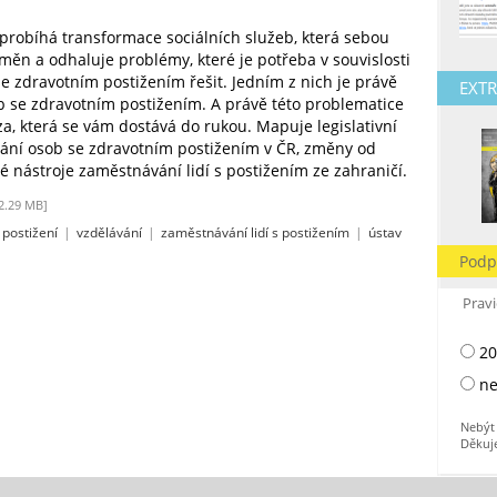
probíhá transformace sociálních služeb, která sebou
měn a odhaluje problémy, které je potřeba v souvislosti
se zdravotním postižením řešit. Jedním z nich je právě
EXTR
 se zdravotním postižením. A právě této problematice
a, která se vám dostává do rukou. Mapuje legislativní
ní osob se zdravotním postižením v ČR, změny od
é nástroje zaměstnávání lidí s postižením ze zahraničí.
2.29 MB]
postižení
|
vzdělávání
|
zaměstnávání lidí s postižením
|
ústav
Podp
Pravi
20
ne
Nebýt 
Děkuj