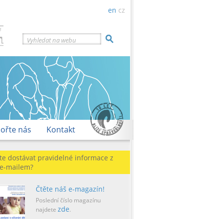
en
cz
Vyhledat na webu
ořte nás
Kontakt
te dostávat pravidelné informace z
 e-mailem?
Čtěte náš e-magazín!
Poslední číslo magazínu
zde
najdete
.