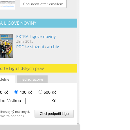
Chci newsletter emailem
A LIGOVÉ NOVINY
EXTRA Ligové noviny
Zima 2015
PDF ke stažení
archiv
/
ořte Ligu lidských práv
delně
Jednorázově
0 Kč
400 Kč
600 Kč
bo částkou
Kč
lhostejný má smysl.
eme za podporu.