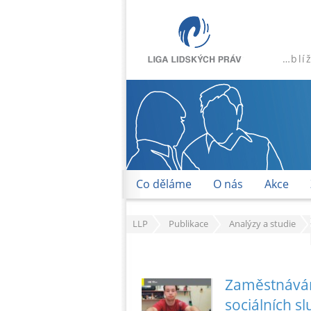
…blí
Co děláme
O nás
Akce
LLP
Publikace
Analýzy a studie
Zaměstnávání
sociálních s