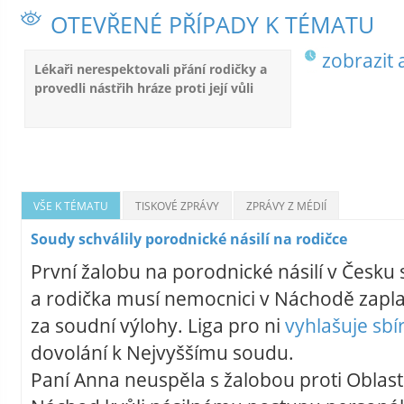
OTEVŘENÉ PŘÍPADY K TÉMATU
zobrazit 
Lékaři nerespektovali přání rodičky a
provedli nástřih hráze proti její vůli
VŠE K TÉMATU
TISKOVÉ ZPRÁVY
ZPRÁVY Z MÉDIÍ
Soudy schválily porodnické násilí na rodičce
První žalobu na porodnické násilí v Česku
a rodička musí nemocnici v Náchodě zaplati
za soudní výlohy. Liga pro ni
vyhlašuje sbí
dovolání k Nejvyššímu soudu.
Paní Anna neuspěla s žalobou proti Oblas