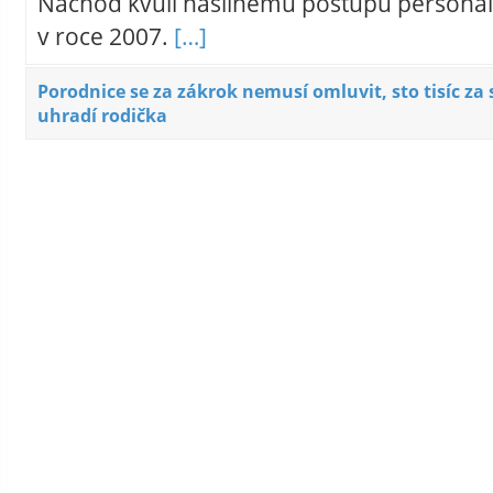
Náchod kvůli násilnému postupu personál
v roce 2007.
[…]
Porodnice se za zákrok nemusí omluvit, sto tisíc za
uhradí rodička