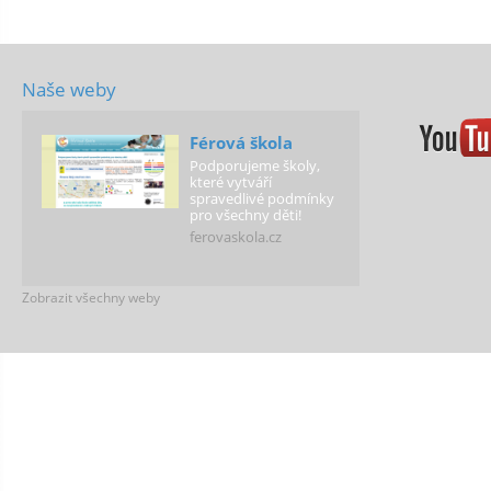
Naše weby
Férová škola
Podporujeme školy,
které vytváří
spravedlivé podmínky
pro všechny děti!
ferovaskola.cz
Zobrazit všechny weby
Férová média
Web je výstupem
Kliniky mediálního
práva, kterou
pořádáme s
Masarykovou
univerzitou v Brně.
ferovamedia.cz