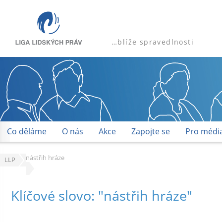
…blíže spravedlnosti
Co děláme
O nás
Akce
Zapojte se
Pro médi
nástřih hráze
LLP
Klíčové slovo: "nástřih hráze"