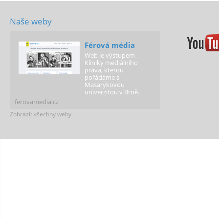
Naše weby
Férová média
Web je výstupem
Kliniky mediálního
práva, kterou
pořádáme s
Masarykovou
univerzitou v Brně.
ferovamedia.cz
Zobrazit všechny weby
Férová policie
Případy policistů a
strážníků za hranicí
práva a přehled
informací o jejich
pravomocech.
ferovapolicie.cz