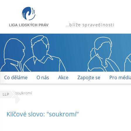
…blíže spravedlnosti
Co děláme
O nás
Akce
Zapojte se
Pro médi
soukromí
LLP
Klíčové slovo: "soukromí"