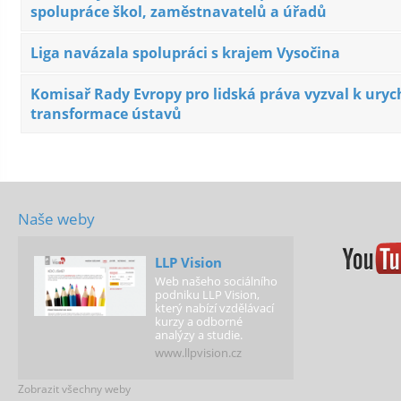
spolupráce škol, zaměstnavatelů a úřadů
Liga navázala spolupráci s krajem Vysočina
Komisař Rady Evropy pro lidská práva vyzval k uryc
transformace ústavů
Naše weby
LLP Vision
Web našeho sociálního
podniku LLP Vision,
který nabízí vzdělávací
kurzy a odborné
analýzy a studie.
www.llpvision.cz
Zobrazit všechny weby