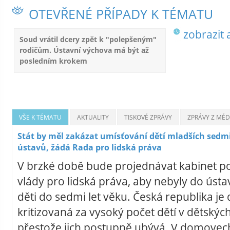
OTEVŘENÉ PŘÍPADY K TÉMATU
zobrazit 
Soud vrátil dcery zpět k "polepšeným"
rodičům. Ústavní výchova má být až
posledním krokem
VŠE K TÉMATU
AKTUALITY
TISKOVÉ ZPRÁVY
ZPRÁVY Z MÉDI
Stát by měl zakázat umísťování dětí mladších sedmi
ústavů, žádá Rada pro lidská práva
V brzké době bude projednávat kabinet 
vlády pro lidská práva, aby nebyly do úst
děti do sedmi let věku. Česká republika j
kritizovaná za vysoký počet dětí v dětský
přestože jich postupně ubývá. V domovech 