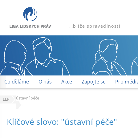
…blíže spravedlnosti
Co děláme
O nás
Akce
Zapojte se
Pro médi
ústavní péče
LLP
Klíčové slovo: "ústavní péče"