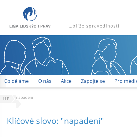
…blíže spravedlnosti
Co děláme
O nás
Akce
Zapojte se
Pro médi
napadení
LLP
Klíčové slovo: "napadení"