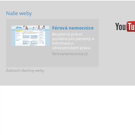
Naše weby
Férová nemocnice
Bezplatná právní
poradna pro pacienty a
informace o
zdravotnickém právu.
ferovanemocnice.cz
Zobrazit všechny weby
Férová justice
Web poskytující
informace o průběhu
soudního řízení a
právech a povinostech
jeho účastníků.
ferovajustice.cz