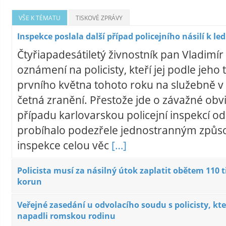
VŠE K TÉMATU
TISKOVÉ ZPRÁVY
Inspekce poslala další případ policejního násilí k le
Čtyřiapadesátiletý živnostník pan Vladimír 
oznámení na policisty, kteří jej podle jeho 
prvního května tohoto roku na služebně v 
četná zranění. Přestože jde o závažné obv
případu karlovarskou policejní inspekcí o
probíhalo podezřele jednostranným způs
inspekce celou věc
[…]
Policista musí za násilný útok zaplatit obětem 110 t
korun
Veřejné zasedání u odvolacího soudu s policisty, kte
napadli romskou rodinu