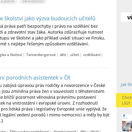
 a policie
zdravotnictví
e školství jako výzva budoucích učitelů
ká práva patří bezpochyby i právo na vzdělání bez
í a zdravotní stav žáka. Autorka zdůrazňuje nutnost
upu ve školství a jako příklad uvádí situaci ve Finsku,
země s nejlépe řešeným způsobem vzdělávání.
ika a školství
|
Tannenbergerová
|
děti
|
učitel
|
vzdělávání
|
ní porodních asistentek v ČR
Jak f
ku zabývá úpravou práv rodičky a novorozence v České
 jsou zmíněna práva žen v souvislosti s těhotenstvím
je bližší pozornost věnována právnímu postavení
Chce
ek na vnitrostátní i evropské úrovni. Z rozhodnutí
LIGY
ro lidská práva i legislativy Evropské unie vyplývá, že
 legální vedení porodů i mimo nemocnici a měly by být
…]
iota
|
Tělo v rukou společnosti
|
domácí porod
|
děti
|
lékař
|