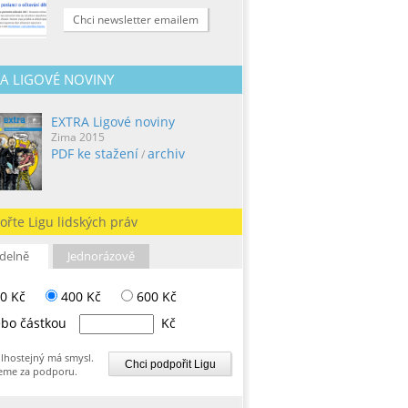
Chci newsletter emailem
A LIGOVÉ NOVINY
EXTRA Ligové noviny
Zima 2015
PDF ke stažení
archiv
/
ořte Ligu lidských práv
delně
Jednorázově
0 Kč
400 Kč
600 Kč
bo částkou
Kč
lhostejný má smysl.
eme za podporu.