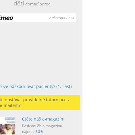
děti
domácí porod
> všechna videa
érově odškodňovat pacienty? (1. část)
te dostávat pravidelné informace z
 e-mailem?
Čtěte náš e-magazín!
Poslední číslo magazínu
zde
najdete
.