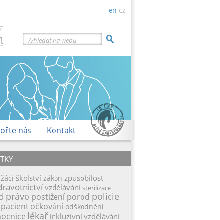
en
cz
Vyhledat na webu
ořte nás
Kontakt
ÍTKY
školství
způsobilost
žáci
zákon
dravotnictví
vzdělávání
sterilizace
d
právo
policie
postižení
porod
pacient
očkování
odškodnění
lékař
ocnice
inkluzivní vzdělávání