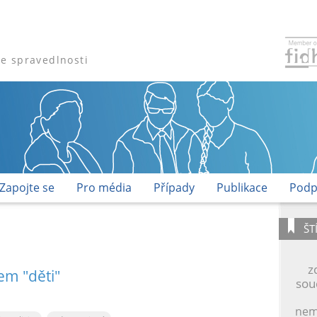
že spravedlnosti
Zapojte se
Pro média
Případy
Publikace
Podp
ŠT
z
em "děti"
sou
nem