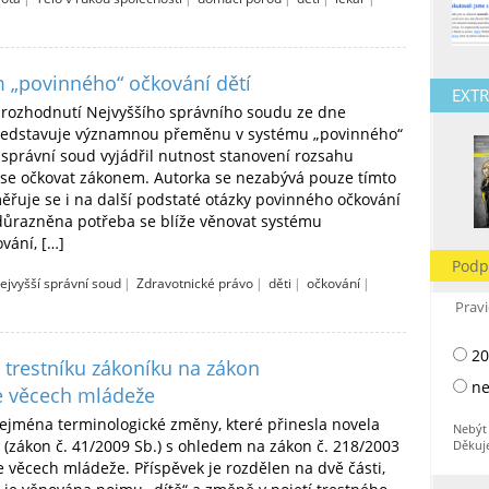
 „povinného“ očkování dětí
EXTR
 rozhodnutí Nejvyššího správního soudu ze dne
představuje významnou přeměnu v systému „povinného“
 správní soud vyjádřil nutnost stanovení rozsahu
 se očkovat zákonem. Autorka se nezabývá pouze tímto
ěřuje se i na další podstaté otázky povinného očkování
zdůrazněna potřeba se blíže věnovat systému
vání, […]
Podp
ejvyšší správní soud
|
Zdravotnické právo
|
děti
|
očkování
|
Pravi
20
trestníku zákoníku na zákon
ne
ve věcech mládeže
zejména terminologické změny, které přinesla novela
Nebýt 
 (zákon č. 41/2009 Sb.) s ohledem na zákon č. 218/2003
Děkuj
ve věcech mládeže. Příspěvek je rozdělen na dvě části,