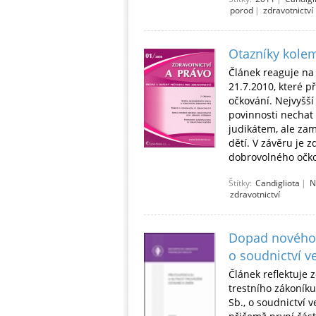
porod
|
zdravotnictví
Otazníky kolem
Článek reaguje na
21.7.2010, které 
očkování. Nejvyšší
povinnosti nechat
judikátem, ale zam
dětí. V závěru je 
dobrovolného očko
Štítky:
Candigliota
|
N
zdravotnictví
Dopad nového 
o soudnictví 
Článek reflektuje 
trestního zákoníku
Sb., o soudnictví 