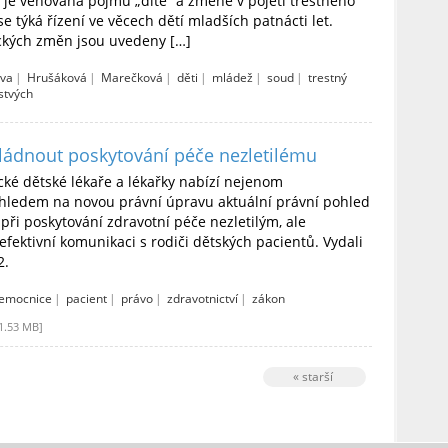
 je věnována pojmu „dítě“ a změně v pojetí trestného
se týká řízení ve věcech dětí mladších patnácti let.
ckých změn jsou uvedeny […]
áva
|
Hrušáková
|
Marečková
|
děti
|
mládež
|
soud
|
trestný
stvých
ládnout poskytování péče nezletilému
cké dětské lékaře a lékařky nabízí nejenom
ohledem na novou právní úpravu aktuální právní pohled
při poskytování zdravotní péče nezletilým, ale
 efektivní komunikaci s rodiči dětských pacientů. Vydali
2.
emocnice
|
pacient
|
právo
|
zdravotnictví
|
zákon
1.53 MB]
« starší