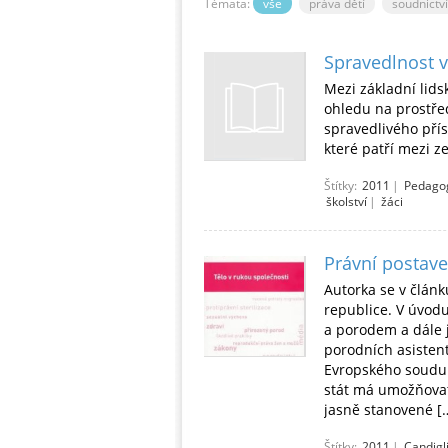
Témata:
vše
práva dětí
soudnictví
Spravedlnost v
Mezi základní lids
ohledu na prostřed
spravedlivého příst
které patří mezi 
Štítky:
2011
|
Pedagog
školství
|
žáci
Právní postave
Autorka se v člán
republice. V úvodu
a porodem a dále 
porodních asistent
Evropského soudu p
stát má umožňovat
jasně stanovené [
Štítky:
2011
|
Candigl