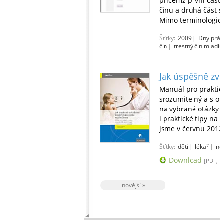
přičemž první část
činu a druhá část 
Mimo terminologi
Štítky:
2009
|
Dny pr
čin
|
trestný čin mladi
Jak úspěšně zv
Manuál pro prakti
srozumitelný a s 
na vybrané otázky 
i praktické tipy na
jsme v červnu 201
Štítky:
děti
|
lékař
|
n
Download
[PDF, 
novější »