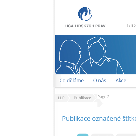
…blí
Co děláme
O nás
Akce
Page 2
LLP
Publikace
Publikace označené štítk