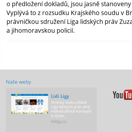
o předložení dokladů, jsou jasně stanoveny v
Vyplývá to z rozsudku Krajského soudu v B
právničkou sdružení Liga lidských práv Zuz
a jihomoravskou policií.
Naše weby
Lidi Ligy
Stránky klubu přátel
Ligy lidských práv plný
individuálních kampaní
a výzev.
lidiligy.cz