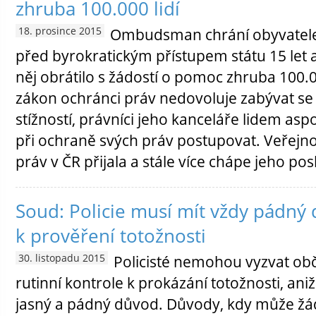
zhruba 100.000 lidí
18. prosince 2015
Ombudsman chrání obyvatele
před byrokratickým přístupem státu 15 let 
něj obrátilo s žádostí o pomoc zhruba 100.0
zákon ochránci práv nedovoluje zabývat se
stížností, právníci jeho kanceláře lidem as
při ochraně svých práv postupovat. Veřejno
práv v ČR přijala a stále více chápe jeho posl
Soud: Policie musí mít vždy pádný
k prověření totožnosti
30. listopadu 2015
Policisté nemohou vyzvat ob
rutinní kontrole k prokázání totožnosti, ani
jasný a pádný důvod. Důvody, kdy může žá