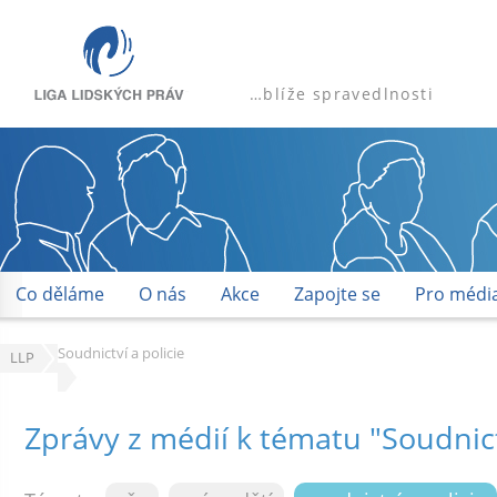
…blíže spravedlnosti
Co děláme
O nás
Akce
Zapojte se
Pro médi
Soudnictví a policie
LLP
Zprávy z médií
k tématu "
Soudnict