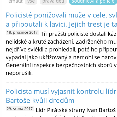
Témata:
vše
práva dětí
soudnictví a policie
Policisté ponižovali muže v cele, sv
a připoutali k lavici. Jejich trest je t
18. prosince 2017
Tři pražští policisté dostali ká
nelidské a kruté zacházení. Zadrženého muže
nejdříve svlékli a prohledali, poté ho připouta
vypadal jako ukřižovaný a nemohl se narov
Generální inspekce bezpečnostních sborů 
neporušili.
Policista musí vyjasnit kontrolu lídr
Bartoše kvůli dredům
29. srpna 2017
Lídr Pirátské strany Ivan Bartoš 