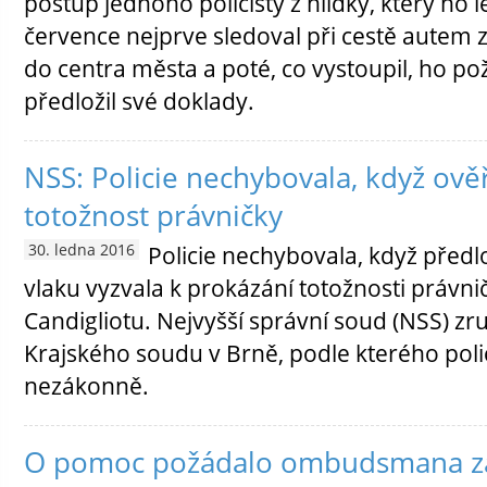
postup jednoho policisty z hlídky, který ho l
července nejprve sledoval při cestě autem 
do centra města a poté, co vystoupil, ho p
předložil své doklady.
NSS: Policie nechybovala, když ově
totožnost právničky
30. ledna 2016
Policie nechybovala, když před
vlaku vyzvala k prokázání totožnosti právn
Candigliotu. Nejvyšší správní soud (NSS) zru
Krajského soudu v Brně, podle kterého poli
nezákonně.
O pomoc požádalo ombudsmana za